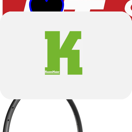
Black
Felgen
FR 541 Rim 27.5"
107,89 €