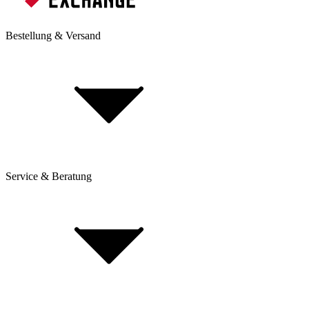
Bestellung & Versand
Service & Beratung
Dienstrad-Leasing
Lieferung & Versand
Bezahlung & Ratenkauf
Retouren & Reklamationen
Click & Collect
Beantrage eine Rücksendung