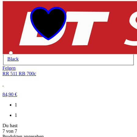
Black
Felgen
RR 511 RB 700c
84,90 €
1
1
Du hast
7
von
7
Produkten angesehen