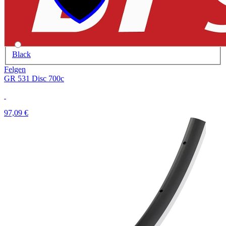
Black
Felgen
GR 531 Disc 700c
97,09 €