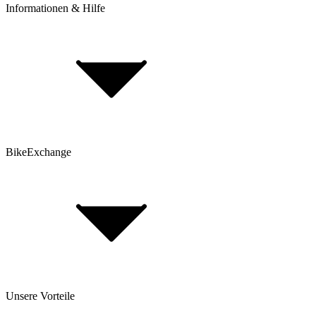
Informationen & Hilfe
Rahmenhöhe bestimmen
BikeExchange BikeBerater
Top 30 Rennrad-Marken
Top 80 E-Bike Marken
Top 25 Mountainbike Marken
Top 30 Gravel Bike Marken
BikeExchange
AGB
Datenschutz
Hinweis nach Batteriegesetz
Cookie-Einstellungen
Fahrradversicherung
FAQ
Unsere Vorteile
Über Uns