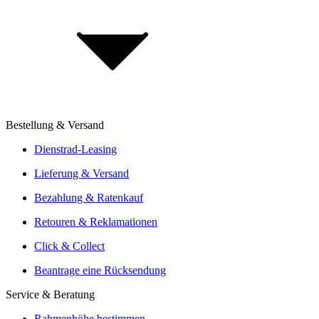
Investor Relations
Impressum
BikeExchange für Händler
BikeExchange für Brands
E-Commerce Report: Fahrradmarkt 2025
Bestellung & Versand
Aufbau vom Fachhändler
Angebote von über 300 Shops
Dienstrad-Leasing
Versand oder Click & Collect
Lieferung & Versand
Reservierung & Probefahrt vor Ort
Bezahlung & Ratenkauf
Leasingmöglichkeiten
Retouren & Reklamationen
Click & Collect
Beantrage eine Rücksendung
Service & Beratung
Rahmenhöhe bestimmen