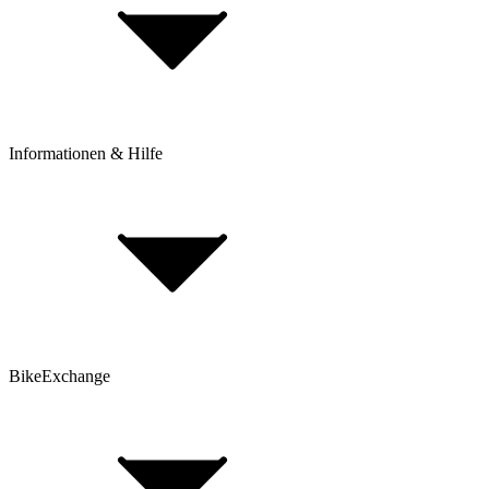
Bezahlung & Ratenkauf
Retouren & Reklamationen
Click & Collect
Beantrage eine Rücksendung
Informationen & Hilfe
Rahmenhöhe bestimmen
BikeExchange BikeBerater
Top 30 Rennrad-Marken
Top 80 E-Bike Marken
Top 25 Mountainbike Marken
Top 30 Gravel Bike Marken
BikeExchange
AGB
Datenschutz
Hinweis nach Batteriegesetz
Cookie-Einstellungen