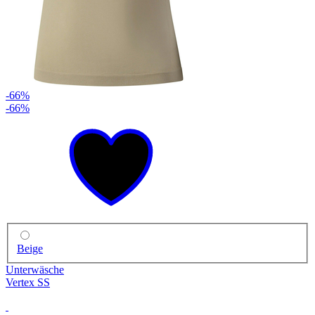
-66%
-66%
Beige
Unterwäsche
Vertex SS