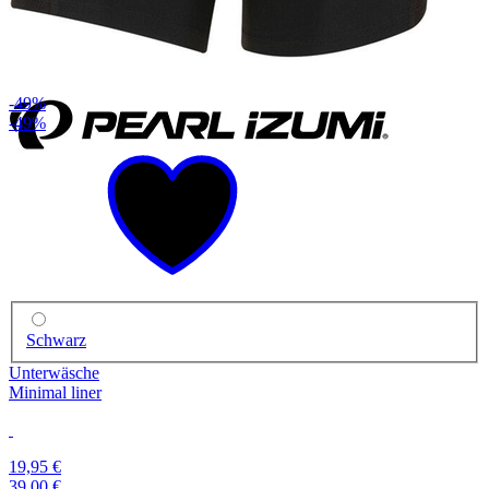
-49%
-49%
Schwarz
Unterwäsche
Minimal liner
19,95 €
39,00 €