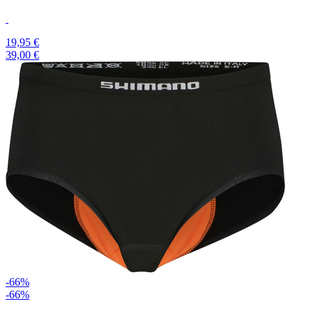
19,95 €
39,00 €
-66%
-66%