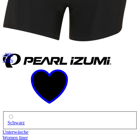
-49%
-49%
Schwarz
Unterwäsche
Women liner