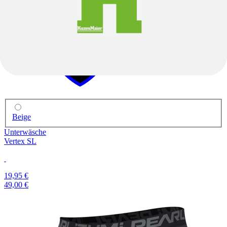
-59%
-59%
Beige
Unterwäsche
Vertex SL
19,95 €
49,00 €