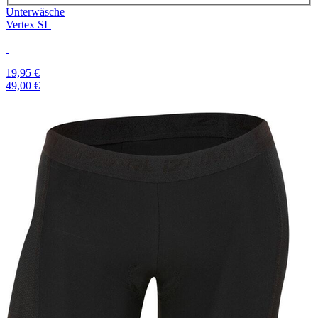
Unterwäsche
Vertex SL
19,95 €
49,00 €