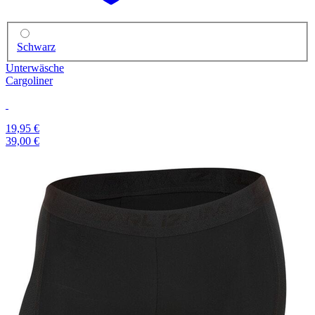
Schwarz
Unterwäsche
Cargoliner
19,95 €
39,00 €