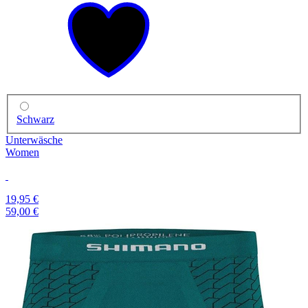
Schwarz
Unterwäsche
Women
19,95 €
59,00 €