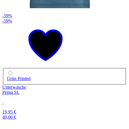
-59%
-59%
Grün Printed
Unterwäsche
Prima SL
19,95 €
49,00 €