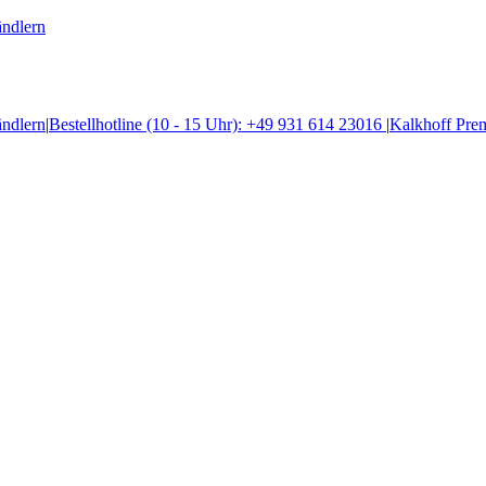
ändlern
ändlern
|
Bestellhotline (10 - 15 Uhr): +49 931 614 23016
|
Kalkhoff Pre