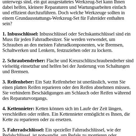
unterwegs sind, ein gut ausgestattetes Werkzeug-Set kann Ihnen
dabei helfen, kleinere Reparaturen und Wartungsarbeiten einfach
und effizient durchzuführen. Doch welche Werkzeuge sollten in
einem Grundausstattungs-Werkzeug-Set für Fahrräder enthalten
sein?
1. Inbusschlüssel:
Inbusschlüssel oder Sechskantschlüssel sind ein
Muss für jeden Fahrradbesitzer. Sie werden verwendet, um
Schrauben an den meisten Fahrradkomponenten, wie Bremsen,
Schaltwerken und Lenkern, festzuziehen oder zu lockern.
2. Schraubendreher:
Flache und Kreuzschlitzschraubendreher sind
vielseitig einsetzbar und helfen bei der Justierung von Schaltungen
und Bremsen.
3. Reifenheber:
Ein Satz Reifenheber ist unerlässlich, wenn Sie
einen platten Reifen reparieren oder den Reifen abnehmen müssen.
Sie verhindern Beschädigungen am Schlauch oder Reifen während
des Reparaturvorgangs.
4. Kettennieter:
Ketten können sich im Laufe der Zeit längen,
verschleißen oder reißen. Ein Kettennieter ermöglicht es Ihnen, die
Kette zu reparieren oder zu ersetzen.
5. Fahrradschlüssel:
Ein spezieller Fahrradschlüssel, wie der
Pedalschlüssel, ist notwendig, um Pedale zu montieren oder