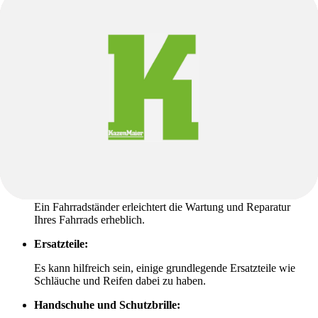
Tragbarkeit:
Wenn Sie viel unterwegs sind, kann ein
kompaktes und leichtes Werkzeug-Set von Vorteil sein.
Zusätzliche Werkzeuge und Zubehörteile
Ein Fahrrad Werkzeug-Set ist ein guter Ausgangspunkt, aber es gibt
einige zusätzliche Werkzeuge und Zubehörteile, die Ihre Fahrrad-
Werkstatt vervollkommnen können. Dazu gehören:
Kettenöl und Reinigungsbürsten:
Die Pflege Ihrer Fahrradkette ist entscheidend für eine
reibungslose Fahrt.
Ständer:
Ein Fahrradständer erleichtert die Wartung und Reparatur
Ihres Fahrrads erheblich.
Ersatzteile:
Es kann hilfreich sein, einige grundlegende Ersatzteile wie
Schläuche und Reifen dabei zu haben.
Handschuhe und Schutzbrille: