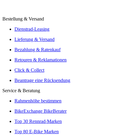
E-Commerce Report: Fahrradmarkt 2025
Bestellung & Versand
Aufbau vom Fachhändler
Angebote von über 300 Shops
Dienstrad-Leasing
Versand oder Click & Collect
Lieferung & Versand
Reservierung & Probefahrt vor Ort
Bezahlung & Ratenkauf
Leasingmöglichkeiten
Retouren & Reklamationen
Click & Collect
Beantrage eine Rücksendung
Service & Beratung
Rahmenhöhe bestimmen
BikeExchange BikeBerater
Top 30 Rennrad-Marken
Top 80 E-Bike Marken