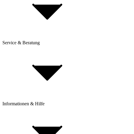
Service & Beratung
Dienstrad-Leasing
Lieferung & Versand
Bezahlung & Ratenkauf
Retouren & Reklamationen
Click & Collect
Beantrage eine Rücksendung
Informationen & Hilfe
Rahmenhöhe bestimmen
BikeExchange BikeBerater
Top 30 Rennrad-Marken