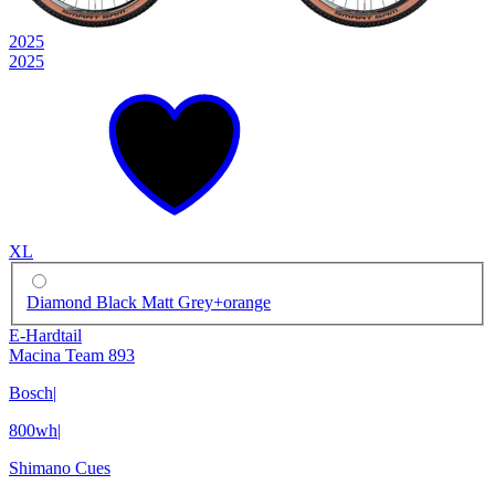
2025
2025
XL
Diamond Black Matt Grey+orange
E-Hardtail
Macina Team 893
Bosch
|
800wh
|
Shimano Cues