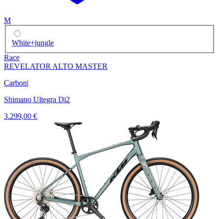
M
White+jungle
Race
REVELATOR ALTO MASTER
Carbon
|
Shimano Ultegra Di2
3.299,00 €