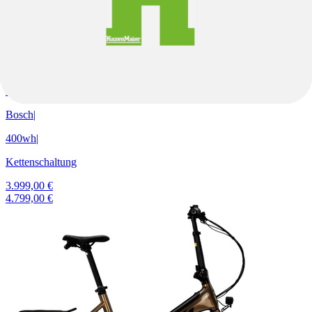
46cm
51cm
Royal Teal Matt
E-Trekking
MACINA CROSS SX ELITE 400 Wh High Step
Bosch
|
400wh
|
Kettenschaltung
3.999,00 €
4.799,00 €