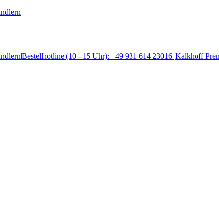
ändlern
ändlern
|
Bestellhotline (10 - 15 Uhr): +49 931 614 23016
|
Kalkhoff Pre