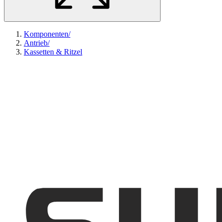
Komponenten
/
Antrieb
/
Kassetten & Ritzel