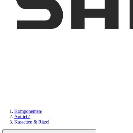
Komponenten
/
Antrieb
/
Kassetten & Ritzel