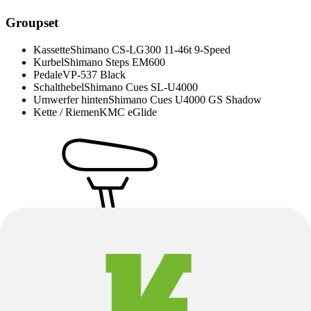
Groupset
Kassette
Shimano CS-LG300 11-46t 9-Speed
Kurbel
Shimano Steps EM600
Pedale
VP-537 Black
Schalthebel
Shimano Cues SL-U4000
Umwerfer hinten
Shimano Cues U4000 GS Shadow
Kette / Riemen
KMC eGlide
Sattel
Sattel
Selle Royal Vivo Ergo
Sattelstütze
Alloy 31.6x300mm Offset 0