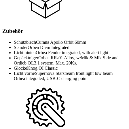
Zubehör
Schutzblech
Curana Apollo Orbit 60mm
Ständer
Orbea Diem Integrated
Licht hinten
Orbea Fender integrated, with alert light
Gepäckträger
Orbea RR-01 Alloy, w/Mik & Mik Side and
Ortlieb QL3.1 system. Max. 20Kg
Glocke
Knog OI Classic
Licht vorne
Supernova Starstream front light low beam |
Orbea integrated, USB-C charging point