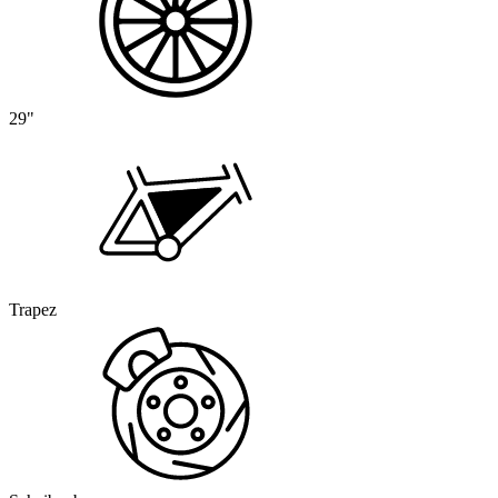
29"
Trapez