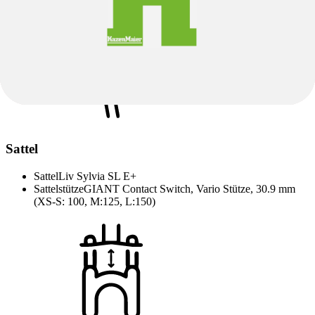
Reifen
Maxxis Assegai 29x2.6" faltbar, Tubeless, EXO /
Sattel
Sattel
Liv Sylvia SL E+
Sattelstütze
GIANT Contact Switch, Vario Stütze, 30.9 mm
(XS-S: 100, M:125, L:150)