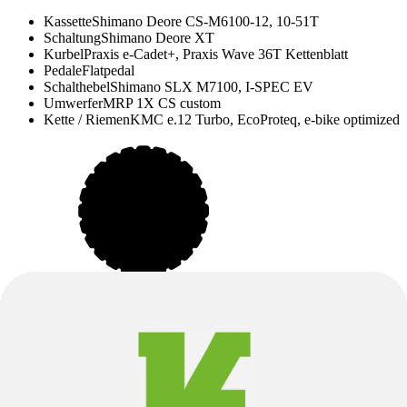
Kassette
Shimano Deore CS-M6100-12, 10-51T
Schaltung
Shimano Deore XT
Kurbel
Praxis e-Cadet+, Praxis Wave 36T Kettenblatt
Pedale
Flatpedal
Schalthebel
Shimano SLX M7100, I-SPEC EV
Umwerfer
MRP 1X CS custom
Kette / Riemen
KMC e.12 Turbo, EcoProteq, e-bike optimized
Räder & Reifen
Speichen
Sapim E-Lite / Race
Laufräder
GIANT AM 29 / 27.5+, Tubeless ready, 30 mm
Innenweite
Naben
Shimano, Micro-Spline