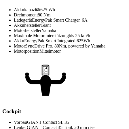
Akkukapazität
625 Wh
Drehmoment
80 Nm
Ladegerät
EnergyPak Smart Charger, 6A
Akkuhersteller
Giant
Motorhersteller
Yamaha
Maximale Motorunterstützung
bis 25 km/h
Akku
EnergyPak Smart Integrated 625Wh
Motor
SyncDrive Pro, 80Nm, powered by Yamaha
Motorposition
Mittelmotor
Cockpit
Vorbau
GIANT Contact SL 35
Lenker
GIANT Contact 35 Trail, 20 mm rise