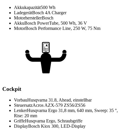
Akkukapazität
500 Wh
Ladegerät
Bosch 4A Charger
Motorhersteller
Bosch
Akku
Bosch PowerTube, 500 Wh, 36 V
Motor
Bosch Performance Line, 250 W, 75 Nm
Cockpit
Vorbau
Husqvarna 31.8, Ahead, einstellbar
Steuersatz
Acros AZX-579 ZS56/ZS56
Lenker
Husqvarna Ergo 31,8 mm, 640 mm, Sweep: 35 °,
Rise: 20 mm
Griffe
Husqvarna Ergo, Schraubgriffe
Display
Bosch Kiox 300, LED-Display