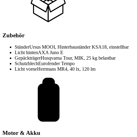
Zubehör
Ständer
Ursus MOOI, Hinterbauständer KSA18, einstellbar
Licht hinten
AXA Juno E
Gepäckträger
Husqvarna Tour, MIK, 25 kg belastbar
Schutzblech
Eurofender Tempo
Licht vorne
Herrmans MR4, 40 lx, 120 lm
Motor & Akku