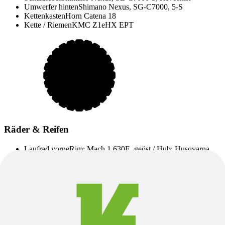
Umwerfer hinten
Shimano Nexus, SG-C7000, 5-S
Kettenkasten
Horn Catena 18
Kette / Riemen
KMC Z1eHX EPT
Räder & Reifen
Laufrad vorne
Rim: Mach 1 630E, geöst / Hub: Husqvarna
DN618F, Center Lock, 9x100 mm, Schnellspannachse |
Mach 1 630E, geöst
Laufrad hinten
Rim: Mach 1 630E, geöst / Hub: Shimano
Nexus, SG-C7002 | Mach 1 630E, geöst
Nabe hinten
Shimano Nexus, SG-C7002
Nabe vorne
Husqvarna DN618F, Center Lock, 9x100 mm,
Schnellspannachse
Reifen
Mitas Flash, Reflex, 47-622, 28x1.75,