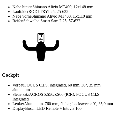
Nabe hinten
Shimano Alivio MT400, 12x148 mm
Laufräder
RODI TRYP25, 25-622
Nabe vorne
Shimano Alivio MT400, 15x110 mm
Reifen
Schwalbe Smart Sam 2.25, 57-622
Cockpit
Vorbau
FOCUS C.I.S. integrated, 60 mm, 30°, 35 mm,
aluminium
Steuersatz
ACROS ZS56/ZS66 (ICR), FOCUS C.I.S.
Integrated
Lenker
Aluminium, 760 mm, flatbar, backsweep: 9°, 35,0 mm
Display
Bosch LED Remote + Intuvia 100