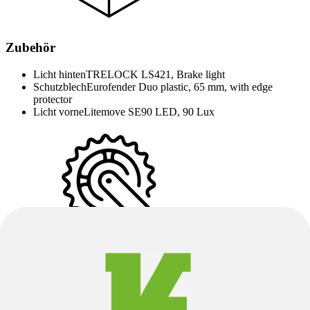
Zubehör
Licht hinten
TRELOCK LS421, Brake light
Schutzblech
Eurofender Duo plastic, 65 mm, with edge
protector
Licht vorne
Litemove SE90 LED, 90 Lux
Groupset
Kassette
Shimano Deore M4100, 10-speed
Schaltung
Shimano Deore
Kurbel
FSA CK-320, Aluminium