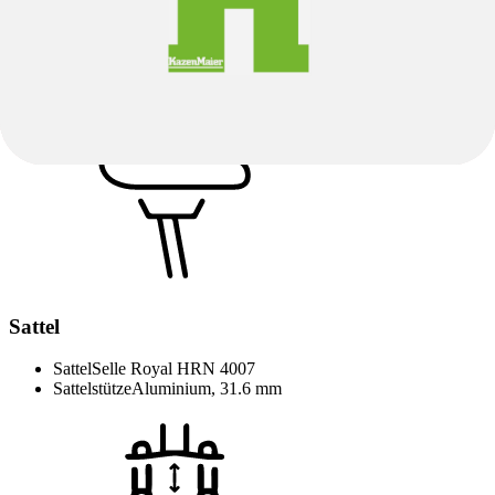
Anzahl Gänge
10
Schalthebel
Shimano Deore M4100, 10-speed
Innenlager
Integriert in Mittelmotor
Übersetzung
vorne: 36, hinten: 11-42
Kette / Riemen
KMC X10, 10-speed
Sattel
Sattel
Selle Royal HRN 4007
Sattelstütze
Aluminium, 31.6 mm