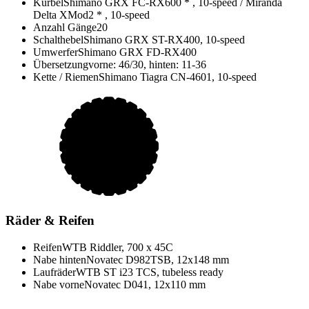
Kurbel
Shimano GRX FC-RX600 * , 10-speed / Miranda
Delta XMod2 * , 10-speed
Anzahl Gänge
20
Schalthebel
Shimano GRX ST-RX400, 10-speed
Umwerfer
Shimano GRX FD-RX400
Übersetzung
vorne: 46/30, hinten: 11-36
Kette / Riemen
Shimano Tiagra CN-4601, 10-speed
Räder & Reifen
Reifen
WTB Riddler, 700 x 45C
Nabe hinten
Novatec D982TSB, 12x148 mm
Laufräder
WTB ST i23 TCS, tubeless ready
Nabe vorne
Novatec D041, 12x110 mm