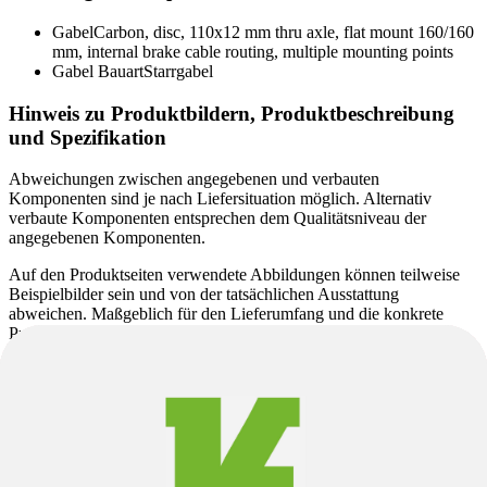
Gabel
Carbon, disc, 110x12 mm thru axle, flat mount 160/160
mm, internal brake cable routing, multiple mounting points
Gabel Bauart
Starrgabel
Hinweis zu Produktbildern, Produktbeschreibung
und Spezifikation
Abweichungen zwischen angegebenen und verbauten
Komponenten sind je nach Liefersituation möglich. Alternativ
verbaute Komponenten entsprechen dem Qualitätsniveau der
angegebenen Komponenten.
Auf den Produktseiten verwendete Abbildungen können teilweise
Beispielbilder sein und von der tatsächlichen Ausstattung
abweichen. Maßgeblich für den Lieferumfang und die konkrete
Produktausführung sind ausschließlich die angegebenen
Spezifikationen.
Das angegebene Modelljahr entspricht der vom Hersteller
definierten Modellreihe und nicht zwingend dem Baujahr. Da einige
Modelle über mehrere Jahre hinweg unverändert produziert werden,
kann das tatsächliche Herstellungsjahr variieren. Unabhängig davon
erhalten Sie ein aktuelles Produkt gemäß den angegebenen