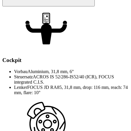
Cockpit
Vorbau
Aluminium, 31,8 mm, 6°
Steuersatz
ACROS IS 52/286-IS52/40 (ICR), FOCUS
integrated C.I.S.
Lenker
FOCUS JD RA85, 31,8 mm, drop: 116 mm, reach: 74
mm, flare: 10°