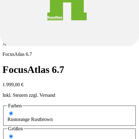
Spezifikationen.
Produktbeschreibungen können teilweise automatisiert generiert
sein. Trotz sorgfältiger Kontrolle können Fehler nicht vollständig
ausgeschlossen werden. Eine Verbindlichkeit der
Produktbeschreibung besteht daher nicht; maßgeblich sind auch in
diesem Fall ausschließlich die Spezifikationen.
Änderungen und Irrtümer vorbehalten.
Focus
Atlas 6.7
Focus
Atlas 6.7
1.999,00 €
Inkl. Steuern zzgl. Versand
Farben
Rustorange Rustbrown
Größen