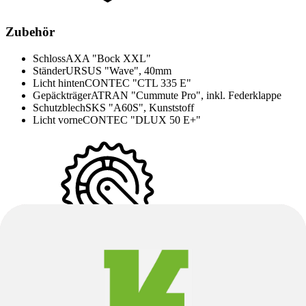
Zubehör
Schloss
AXA "Bock XXL"
Ständer
URSUS "Wave", 40mm
Licht hinten
CONTEC "CTL 335 E"
Gepäckträger
ATRAN "Cummute Pro", inkl. Federklappe
Schutzblech
SKS "A60S", Kunststoff
Licht vorne
CONTEC "DLUX 50 E+"
Groupset
Schaltung
TEKTRO "RD-M350", 9speed
Kurbel
MIRANDA "Classic Gen3", 165 mm