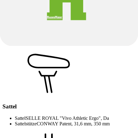
Kettenblätter
MIRANDA "Gen3", 36 Z., w CG
Pedale
Marwie "SP 827"
Schalthebel
TEKTRO "RD-M350R"
Kassette
TEKTRO "CS-M350", 11-46 Z.
Innenlager
BOSCH
Umwerfer hinten
TEKTRO "RD-M350", 9speed
Kettenkasten
HESLING Move
Kette / Riemen
SHIMANO "HG53"
Sattel
Sattel
SELLE ROYAL "Vivo Athletic Ergo", Da
Sattelstütze
CONWAY Patent, 31,6 mm, 350 mm