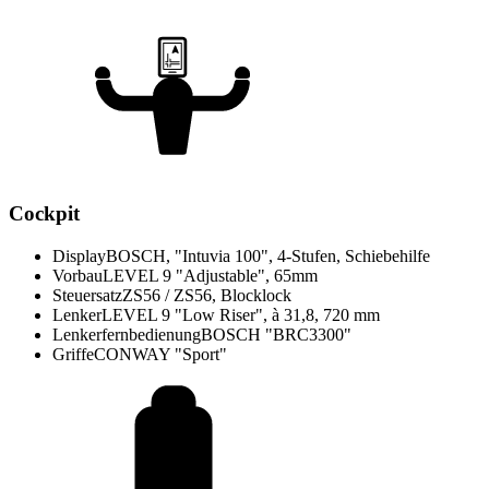
Cockpit
Display
BOSCH, "Intuvia 100", 4-Stufen, Schiebehilfe
Vorbau
LEVEL 9 "Adjustable", 65mm
Steuersatz
ZS56 / ZS56, Blocklock
Lenker
LEVEL 9 "Low Riser", à 31,8, 720 mm
Lenkerfernbedienung
BOSCH "BRC3300"
Griffe
CONWAY "Sport"