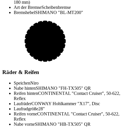
180 mm)
Art der Bremse
Scheibenbremse
Bremshebel
SHIMANO "BL-MT200"
Räder & Reifen
Speichen
Niro
Nabe hinten
SHIMANO "FH-TX505" QR
Reifen hinten
CONTINENTAL "Contact Cruiser", 50-622,
Reflex
Laufräder
CONWAY Hohlkammer "X17", Disc
Laufradgröße
28"
Reifen vorne
CONTINENTAL "Contact Cruiser", 50-622,
Reflex
Nabe vorne
SHIMANO "HB-TX505" QR