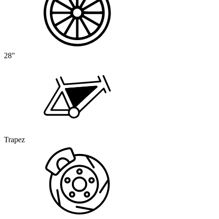
28"
Trapez