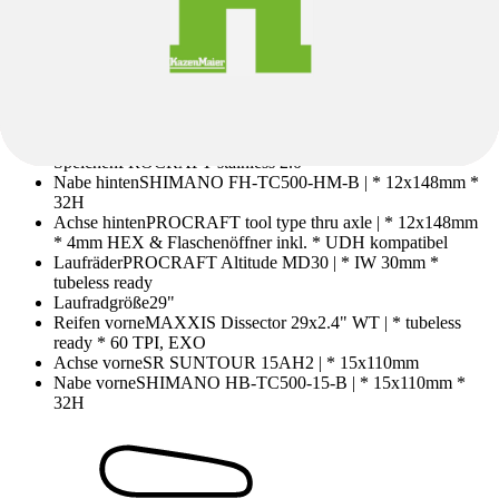
Räder & Reifen
Reifen hinten
MAXXIS Dissector 29x2.4" WT | * tubeless
ready * 60 TPI, EXO
Reifengröße
29"
Speichen
PROCRAFT stainless 2.0
Nabe hinten
SHIMANO FH-TC500-HM-B | * 12x148mm *
32H
Achse hinten
PROCRAFT tool type thru axle | * 12x148mm
* 4mm HEX & Flaschenöffner inkl. * UDH kompatibel
Laufräder
PROCRAFT Altitude MD30 | * IW 30mm *
tubeless ready
Laufradgröße
29"
Reifen vorne
MAXXIS Dissector 29x2.4" WT | * tubeless
ready * 60 TPI, EXO
Achse vorne
SR SUNTOUR 15AH2 | * 15x110mm
Nabe vorne
SHIMANO HB-TC500-15-B | * 15x110mm *
32H