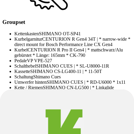
Groupset
Kettenkasten
SHIMANO OT-SP41
Kurbelgarnitur
CENTURION R Gen4 34T | * narrow-wide *
direct mount for Bosch Performance Line CX Gen4
Kurbel
CENTURION R Pro II Gen4 | * mattschwarz/Alu
gebürstet * Länge: 165mm * CK-790
Pedale
VP VPE-527
Schalthebel
SHIMANO CUES | * SL-U8000-11R
Kassette
SHIMANO CS-LG400-11 | * 11-50T
Schaltung
Shimano Cues
Umwerfer hinten
SHIMANO CUES | * RD-U6000 * 1x11
Kette / Riemen
SHIMANO CN-LG500 | * Linkglide