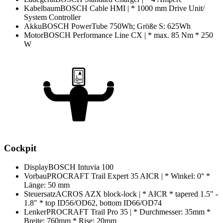
Kabelbaum
BOSCH Cable HMI | * 1000 mm Drive Unit/
System Controller
Akku
BOSCH PowerTube 750Wh; Größe S: 625Wh
Motor
BOSCH Performance Line CX | * max. 85 Nm * 250
W
Cockpit
Display
BOSCH Intuvia 100
Vorbau
PROCRAFT Trail Expert 35 AICR | * Winkel: 0° *
Länge: 50 mm
Steuersatz
ACROS AZX block-lock | * AICR * tapered 1.5" -
1.8" * top ID56/OD62, bottom ID66/OD74
Lenker
PROCRAFT Trail Pro 35 | * Durchmesser: 35mm *
Breite: 760mm * Rise: 20mm