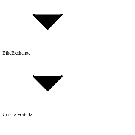
BikeExchange BikeBerater
Top 30 Rennrad-Marken
Top 80 E-Bike Marken
Top 25 Mountainbike Marken
Top 30 Gravel Bike Marken
BikeExchange
AGB
Datenschutz
Hinweis nach Batteriegesetz
Cookie-Einstellungen
Fahrradversicherung
FAQ
Unsere Vorteile
Über Uns
Investor Relations
Impressum