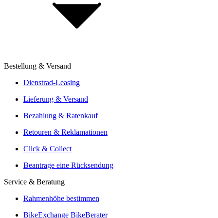
BikeExchange für Händler
BikeExchange für Brands
E-Commerce Report: Fahrradmarkt 2025
Bestellung & Versand
Aufbau vom Fachhändler
Angebote von über 300 Shops
Dienstrad-Leasing
Versand oder Click & Collect
Lieferung & Versand
Reservierung & Probefahrt vor Ort
Bezahlung & Ratenkauf
Leasingmöglichkeiten
Retouren & Reklamationen
Click & Collect
Beantrage eine Rücksendung
Service & Beratung
Rahmenhöhe bestimmen
BikeExchange BikeBerater