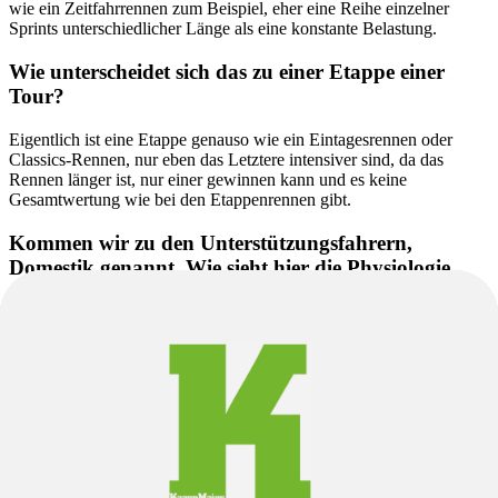
wie ein Zeitfahrrennen zum Beispiel, eher eine Reihe einzelner
Sprints unterschiedlicher Länge als eine konstante Belastung.
Wie unterscheidet sich das zu einer Etappe einer
Tour?
Eigentlich ist eine Etappe genauso wie ein Eintagesrennen oder
Classics-Rennen, nur eben das Letztere intensiver sind, da das
Rennen länger ist, nur einer gewinnen kann und es keine
Gesamtwertung wie bei den Etappenrennen gibt.
Kommen wir zu den Unterstützungsfahrern,
Domestik genannt. Wie sieht hier die Physiologie
aus?
Domestiks sind natürlich auch absolute Profis im Radsport, können
sich aber in Hinsicht auf Körperbau grundsätzlich unterscheiden. Es
gibt zum Beispiel große, schwere Domestiks, die ihren Sprinter-
Kollegen im flachen Gelände den Rücken frei halten, als eben auch
leichtere Fahrer, die den Top-Fahrer in den Bergen unterstützen.
Natürlich wechseln die Rollen von Tag zu Tag und Etappe zu
Etappe - ein Domestik im einen Rennen kann im nächsten schon
zum Team-Leader werden.