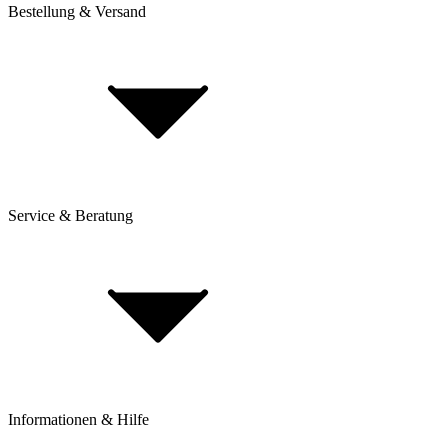
Bestellung & Versand
Service & Beratung
Dienstrad-Leasing
Lieferung & Versand
Bezahlung & Ratenkauf
Retouren & Reklamationen
Click & Collect
Beantrage eine Rücksendung
Informationen & Hilfe
Rahmenhöhe bestimmen