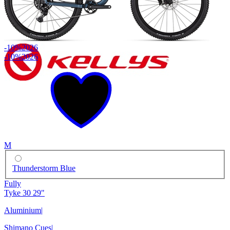
-10%
2026
-10%
2026
M
Thunderstorm Blue
Fully
Tyke 30 29"
Aluminium
|
Shimano Cues
|