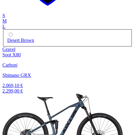
S
M
L
Desert Brown
Gravel
Soot X80
Carbon
|
Shimano GRX
2.069,10 €
2.299,00 €