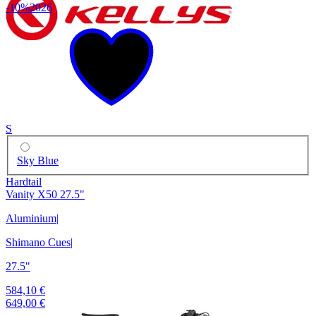
-10%
2026
S
Sky Blue
Hardtail
Vanity X50 27.5"
Aluminium
|
Shimano Cues
|
27.5"
584,10 €
649,00 €