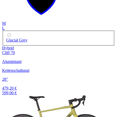
M
L
Glacial Grey
Hybrid
Cliff 70
Aluminium
|
Kettenschaltung
|
28"
479,20 €
599,00 €