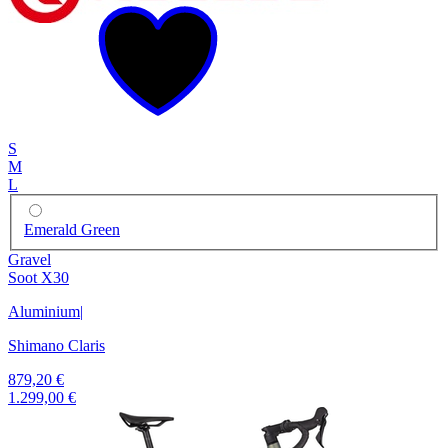
S
M
L
Emerald Green
Gravel
Soot X30
Aluminium
|
Shimano Claris
879,20 €
1.299,00 €