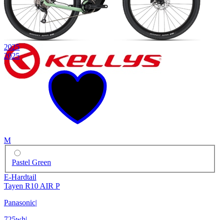
2025
2025
M
Pastel Green
E-Hardtail
Tayen R10 AIR P
Panasonic
|
725wh
|