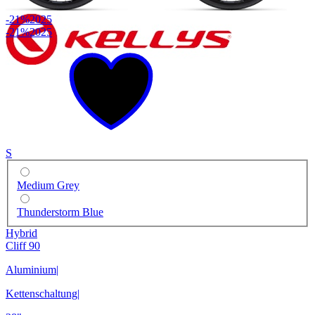
-21%
2025
-21%
2025
S
Medium Grey
Thunderstorm Blue
Hybrid
Cliff 90
Aluminium
|
Kettenschaltung
|