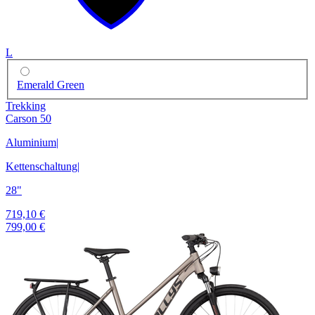
L
Emerald Green
Trekking
Carson 50
Aluminium
|
Kettenschaltung
|
28"
719,10 €
799,00 €