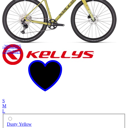
-20%
2025
-20%
2025
S
M
L
Dusty Yellow