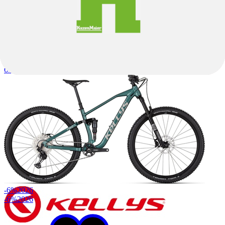
Aluminium
|
Kettenschaltung
|
28"
593,10 €
659,00 €
-6%
2026
-6%
2026