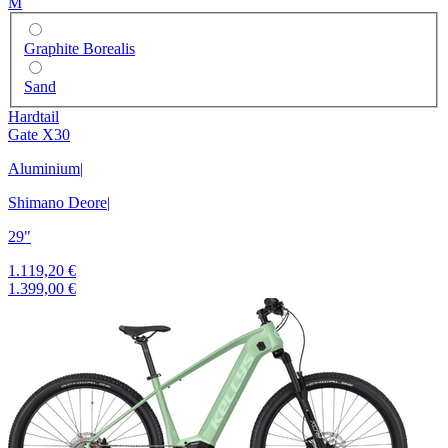
M
Graphite Borealis
Sand
Hardtail
Gate X30
Aluminium
|
Shimano Deore
|
29"
1.119,20 €
1.399,00 €