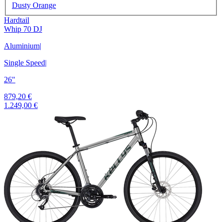
Dusty Orange
Hardtail
Whip 70 DJ
Aluminium
|
Single Speed
|
26"
879,20 €
1.249,00 €