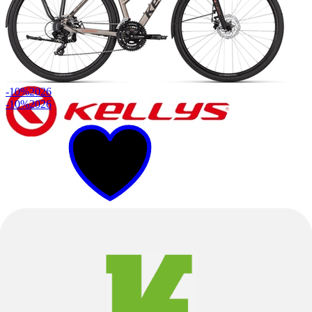
-10%
2026
-10%
2026
M
L
Silver Sand
Trekking
Carson 10