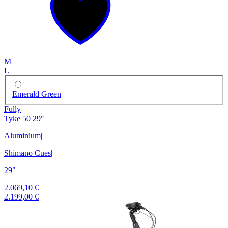
M
L
Emerald Green
Fully
Tyke 50 29"
Aluminium
|
Shimano Cues
|
29"
2.069,10 €
2.199,00 €