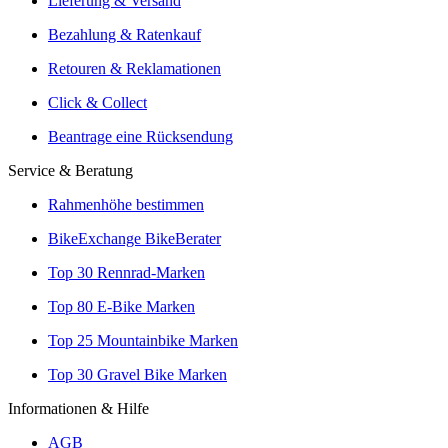
Versand oder Click & Collect
Lieferung & Versand
Reservierung & Probefahrt vor Ort
Bezahlung & Ratenkauf
Leasingmöglichkeiten
Retouren & Reklamationen
Click & Collect
Beantrage eine Rücksendung
Service & Beratung
Rahmenhöhe bestimmen
BikeExchange BikeBerater
Top 30 Rennrad-Marken
Top 80 E-Bike Marken
Top 25 Mountainbike Marken
Top 30 Gravel Bike Marken
Informationen & Hilfe
AGB