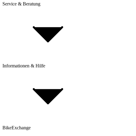
Service & Beratung
Dienstrad-Leasing
Lieferung & Versand
Bezahlung & Ratenkauf
Retouren & Reklamationen
Click & Collect
Beantrage eine Rücksendung
Informationen & Hilfe
Rahmenhöhe bestimmen
BikeExchange BikeBerater
Top 30 Rennrad-Marken
Top 80 E-Bike Marken
Top 25 Mountainbike Marken
Top 30 Gravel Bike Marken
BikeExchange
AGB