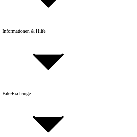
Click & Collect
Beantrage eine Rücksendung
Informationen & Hilfe
Rahmenhöhe bestimmen
BikeExchange BikeBerater
Top 30 Rennrad-Marken
Top 80 E-Bike Marken
Top 25 Mountainbike Marken
Top 30 Gravel Bike Marken
BikeExchange
AGB
Datenschutz
Hinweis nach Batteriegesetz
Cookie-Einstellungen
Fahrradversicherung