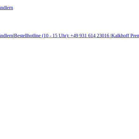
ändlern
ändlern
|
Bestellhotline (10 - 15 Uhr): +49 931 614 23016
|
Kalkhoff Pre