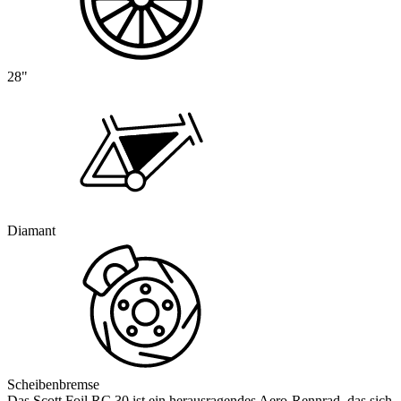
28"
Diamant
Scheibenbremse
Das Scott Foil RC 30 ist ein herausragendes Aero-Rennrad, das sich