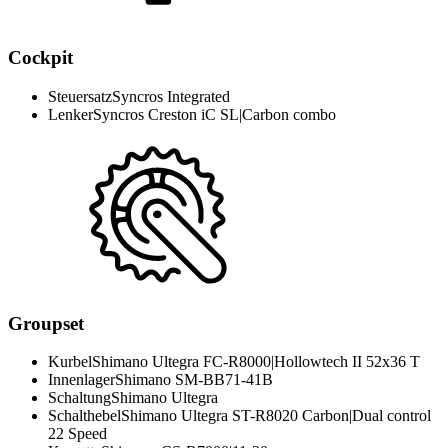
Cockpit
Steuersatz
Syncros Integrated
Lenker
Syncros Creston iC SL|Carbon combo
Groupset
Kurbel
Shimano Ultegra FC-R8000|Hollowtech II 52x36 T
Innenlager
Shimano SM-BB71-41B
Schaltung
Shimano Ultegra
Schalthebel
Shimano Ultegra ST-R8020 Carbon|Dual control
22 Speed