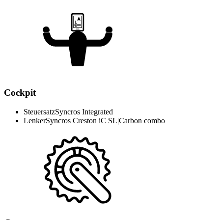
Cockpit
Steuersatz
Syncros Integrated
Lenker
Syncros Creston iC SL|Carbon combo