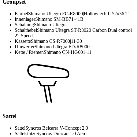
Groupset
Kurbel
Shimano Ultegra FC-R8000|Hollowtech II 52x36 T
Innenlager
Shimano SM-BB71-41B
Schaltung
Shimano Ultegra
Schalthebel
Shimano Ultegra ST-R8020 Carbon|Dual control
22 Speed
Kassette
Shimano CS-R7000|11-30
Umwerfer
Shimano Ultegra FD-R8000
Kette / Riemen
Shimano CN-HG601-11
Sattel
Sattel
Syncros Belcarra V-Concept 2.0
Sattelstütze
Syncros Duncan 1.0 Aero