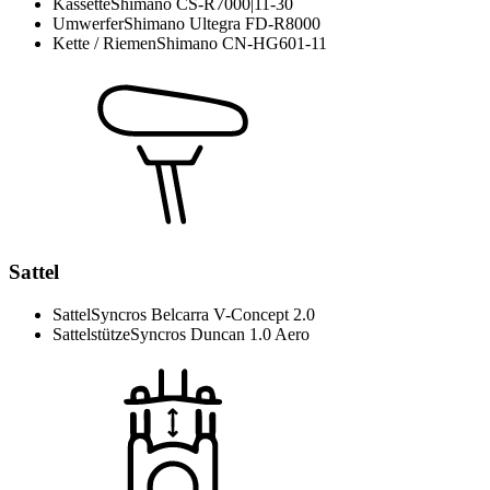
Kassette
Shimano CS-R7000|11-30
Umwerfer
Shimano Ultegra FD-R8000
Kette / Riemen
Shimano CN-HG601-11
Sattel
Sattel
Syncros Belcarra V-Concept 2.0
Sattelstütze
Syncros Duncan 1.0 Aero