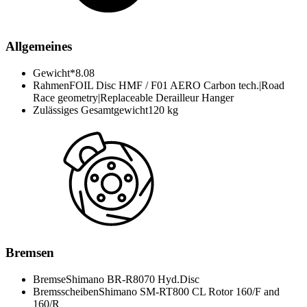
Allgemeines
Gewicht*
8.08
Rahmen
FOIL Disc HMF / F01 AERO Carbon tech.|Road
Race geometry|Replaceable Derailleur Hanger
Zulässiges Gesamtgewicht
120 kg
Bremsen
Bremse
Shimano BR-R8070 Hyd.Disc
Bremsscheiben
Shimano SM-RT800 CL Rotor 160/F and
160/R