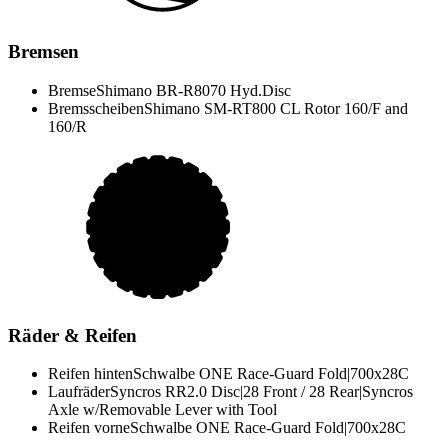
Bremsen
Bremse
Shimano BR-R8070 Hyd.Disc
Bremsscheiben
Shimano SM-RT800 CL Rotor 160/F and
160/R
Räder & Reifen
Reifen hinten
Schwalbe ONE Race-Guard Fold|700x28C
Laufräder
Syncros RR2.0 Disc|28 Front / 28 Rear|Syncros
Axle w/Removable Lever with Tool
Reifen vorne
Schwalbe ONE Race-Guard Fold|700x28C