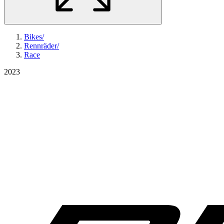
Bikes
/
Rennräder
/
Race
2023