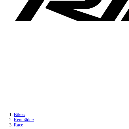
Bikes
/
Rennräder
/
Race