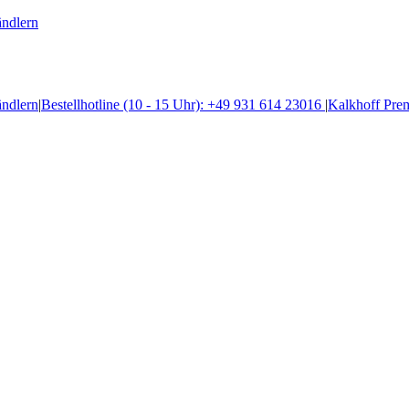
ändlern
ändlern
|
Bestellhotline (10 - 15 Uhr): +49 931 614 23016
|
Kalkhoff Pre