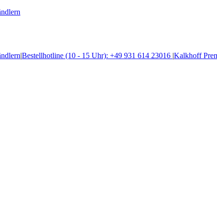
ändlern
ändlern
|
Bestellhotline (10 - 15 Uhr): +49 931 614 23016
|
Kalkhoff Pre