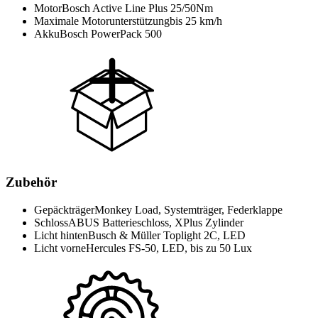
Motor
Bosch Active Line Plus 25/50Nm
Maximale Motorunterstützung
bis 25 km/h
Akku
Bosch PowerPack 500
Zubehör
Gepäckträger
Monkey Load, Systemträger, Federklappe
Schloss
ABUS Batterieschloss, XPlus Zylinder
Licht hinten
Busch & Müller Toplight 2C, LED
Licht vorne
Hercules FS-50, LED, bis zu 50 Lux