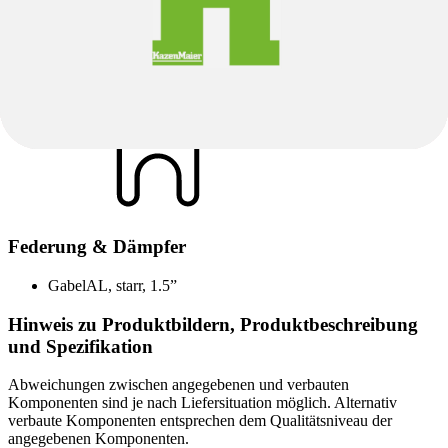
Sattel
SELLE ROYAL LookIn Relaxed
Sattelstütze
KALLOY SP-DC1, 400 mm, Ø27.2 mm
Federung & Dämpfer
Gabel
AL, starr, 1.5”
Hinweis zu Produktbildern, Produktbeschreibung
und Spezifikation
Abweichungen zwischen angegebenen und verbauten
Komponenten sind je nach Liefersituation möglich. Alternativ
verbaute Komponenten entsprechen dem Qualitätsniveau der
angegebenen Komponenten.