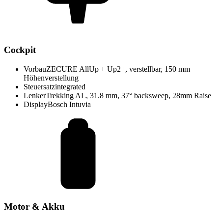
Cockpit
Vorbau
ZECURE AllUp + Up2+, verstellbar, 150 mm
Höhenverstellung
Steuersatz
integrated
Lenker
Trekking AL, 31.8 mm, 37° backsweep, 28mm Raise
Display
Bosch Intuvia
Motor & Akku