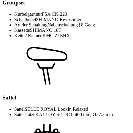
Groupset
Kurbelgarnitur
FSA CK-220
Schalthebel
SHIMANO Revoshifter
Art der Schaltung
Nabenschaltung | 8 Gang
Kassette
SHIMANO 18T
Kette / Riemen
KMC Z1EHX
Sattel
Sattel
SELLE ROYAL LookIn Relaxed
Sattelstütze
KALLOY SP-DC1, 400 mm, Ø27.2 mm