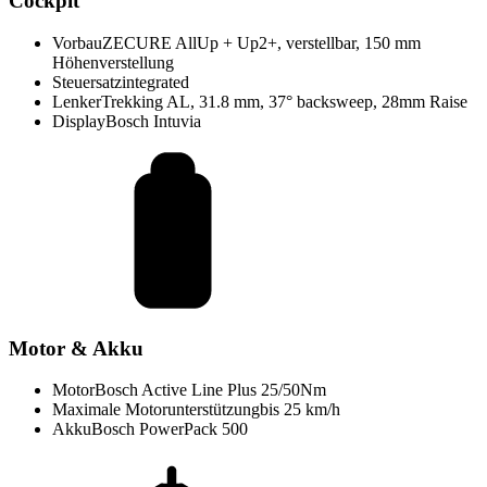
Cockpit
Vorbau
ZECURE AllUp + Up2+, verstellbar, 150 mm
Höhenverstellung
Steuersatz
integrated
Lenker
Trekking AL, 31.8 mm, 37° backsweep, 28mm Raise
Display
Bosch Intuvia
Motor & Akku
Motor
Bosch Active Line Plus 25/50Nm
Maximale Motorunterstützung
bis 25 km/h
Akku
Bosch PowerPack 500