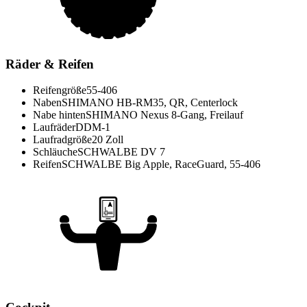
Räder & Reifen
Reifengröße
55-406
Naben
SHIMANO HB-RM35, QR, Centerlock
Nabe hinten
SHIMANO Nexus 8-Gang, Freilauf
Laufräder
DDM-1
Laufradgröße
20 Zoll
Schläuche
SCHWALBE DV 7
Reifen
SCHWALBE Big Apple, RaceGuard, 55-406