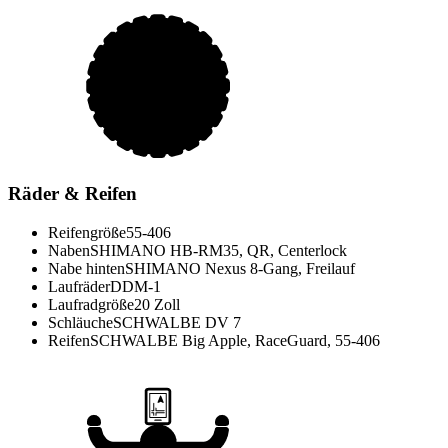
Räder & Reifen
Reifengröße
55-406
Naben
SHIMANO HB-RM35, QR, Centerlock
Nabe hinten
SHIMANO Nexus 8-Gang, Freilauf
Laufräder
DDM-1
Laufradgröße
20 Zoll
Schläuche
SCHWALBE DV 7
Reifen
SCHWALBE Big Apple, RaceGuard, 55-406