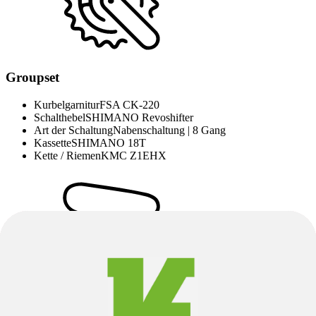
Groupset
Kurbelgarnitur
FSA CK-220
Schalthebel
SHIMANO Revoshifter
Art der Schaltung
Nabenschaltung | 8 Gang
Kassette
SHIMANO 18T
Kette / Riemen
KMC Z1EHX
Sattel