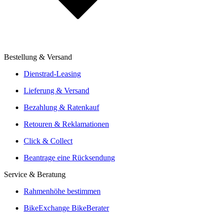
BikeExchange für Händler
BikeExchange für Brands
E-Commerce Report: Fahrradmarkt 2025
Bestellung & Versand
Aufbau vom Fachhändler
Angebote von über 300 Shops
Dienstrad-Leasing
Versand oder Click & Collect
Lieferung & Versand
Reservierung & Probefahrt vor Ort
Bezahlung & Ratenkauf
Leasingmöglichkeiten
Retouren & Reklamationen
Click & Collect
Beantrage eine Rücksendung
Service & Beratung
Rahmenhöhe bestimmen
BikeExchange BikeBerater