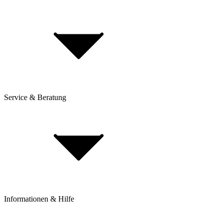
Service & Beratung
Dienstrad-Leasing
Lieferung & Versand
Bezahlung & Ratenkauf
Retouren & Reklamationen
Click & Collect
Beantrage eine Rücksendung
Informationen & Hilfe
Rahmenhöhe bestimmen
BikeExchange BikeBerater