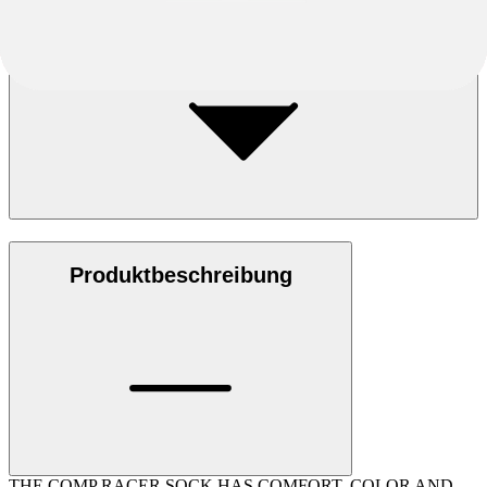
Was mache ich, wenn mir das Fahrrad nicht passt oder mir nicht
gefällt?
Rücksendungen
Produktbeschreibung
THE COMP RACER SOCK HAS COMFORT, COLOR AND