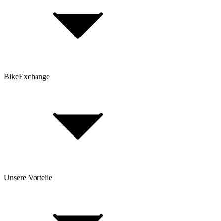
Top 30 Rennrad-Marken
Top 80 E-Bike Marken
Top 25 Mountainbike Marken
Top 30 Gravel Bike Marken
BikeExchange
AGB
Datenschutz
Hinweis nach Batteriegesetz
Cookie-Einstellungen
Fahrradversicherung
FAQ
Unsere Vorteile
Über Uns
Investor Relations
Impressum