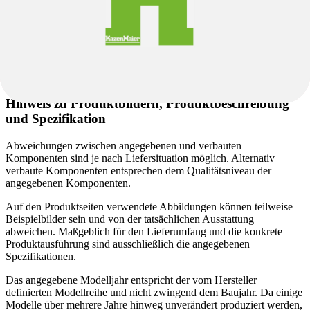
Federung & Dämpfer
Gabel Bauart
Federgabel
Federweg vorne
150mm
Dämpfer
Fox Float X Factory 140 mm
Gabelhersteller
Fox
Gabel
Fox 36 Float Factory FIT4 150 mm
Hinweis zu Produktbildern, Produktbeschreibung
und Spezifikation
Abweichungen zwischen angegebenen und verbauten
Komponenten sind je nach Liefersituation möglich. Alternativ
verbaute Komponenten entsprechen dem Qualitätsniveau der
angegebenen Komponenten.
Auf den Produktseiten verwendete Abbildungen können teilweise
Beispielbilder sein und von der tatsächlichen Ausstattung
abweichen. Maßgeblich für den Lieferumfang und die konkrete
Produktausführung sind ausschließlich die angegebenen
Spezifikationen.
Das angegebene Modelljahr entspricht der vom Hersteller
definierten Modellreihe und nicht zwingend dem Baujahr. Da einige
Modelle über mehrere Jahre hinweg unverändert produziert werden,