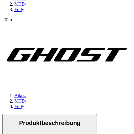
MTB
/
Fully
2025
Bikes
/
MTB
/
Fully
Produktbeschreibung