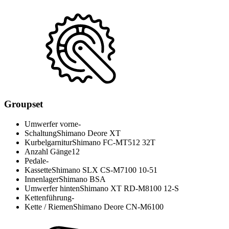
Groupset
Umwerfer vorne
-
Schaltung
Shimano Deore XT
Kurbelgarnitur
Shimano FC-MT512 32T
Anzahl Gänge
12
Pedale
-
Kassette
Shimano SLX CS-M7100 10-51
Innenlager
Shimano BSA
Umwerfer hinten
Shimano XT RD-M8100 12-S
Kettenführung
-
Kette / Riemen
Shimano Deore CN-M6100