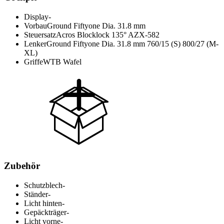
Display
-
Vorbau
Ground Fiftyone Dia. 31.8 mm
Steuersatz
Acros Blocklock 135° AZX-582
Lenker
Ground Fiftyone Dia. 31.8 mm 760/15 (S) 800/27 (M-
XL)
Griffe
WTB Wafel
Zubehör
Schutzblech
-
Ständer
-
Licht hinten
-
Gepäckträger
-
Licht vorne
-