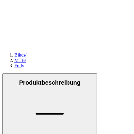
Bikes
/
MTB
/
Fully
Produktbeschreibung