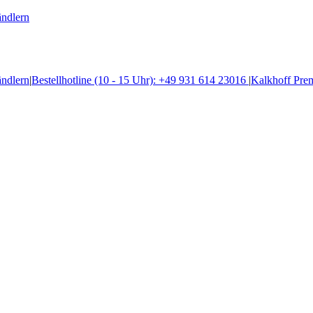
ändlern
ändlern
|
Bestellhotline (10 - 15 Uhr): +49 931 614 23016
|
Kalkhoff Pre