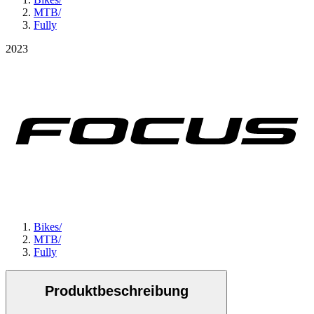
MTB
/
Fully
2023
Bikes
/
MTB
/
Fully
Produktbeschreibung