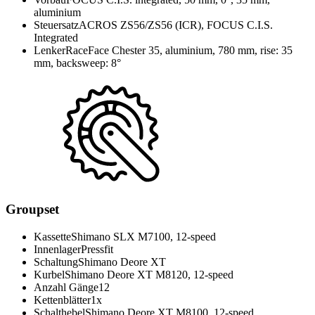
aluminium
Steuersatz
ACROS ZS56/ZS56 (ICR), FOCUS C.I.S.
Integrated
Lenker
RaceFace Chester 35, aluminium, 780 mm, rise: 35
mm, backsweep: 8°
Groupset
Kassette
Shimano SLX M7100, 12-speed
Innenlager
Pressfit
Schaltung
Shimano Deore XT
Kurbel
Shimano Deore XT M8120, 12-speed
Anzahl Gänge
12
Kettenblätter
1x
Schalthebel
Shimano Deore XT M8100, 12-speed