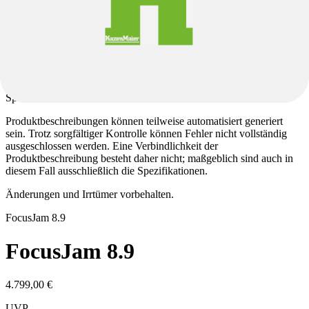
Spezifikationen.
Das angegebene Modelljahr entspricht der vom Hersteller
definierten Modellreihe und nicht zwingend dem Baujahr. Da einige
Modelle über mehrere Jahre hinweg unverändert produziert werden,
kann das tatsächliche Herstellungsjahr variieren. Unabhängig davon
erhalten Sie ein aktuelles Produkt gemäß den angegebenen
Spezifikationen.
Produktbeschreibungen können teilweise automatisiert generiert
sein. Trotz sorgfältiger Kontrolle können Fehler nicht vollständig
ausgeschlossen werden. Eine Verbindlichkeit der
Produktbeschreibung besteht daher nicht; maßgeblich sind auch in
diesem Fall ausschließlich die Spezifikationen.
Änderungen und Irrtümer vorbehalten.
Focus
Jam 8.9
Focus
Jam 8.9
4.799,00 €
UVP