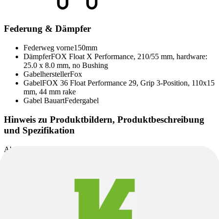
Federung & Dämpfer
Federweg vorne
150mm
Dämpfer
FOX Float X Performance, 210/55 mm, hardware:
25.0 x 8.0 mm, no Bushing
Gabelhersteller
Fox
Gabel
FOX 36 Float Performance 29, Grip 3-Position, 110x15
mm, 44 mm rake
Gabel Bauart
Federgabel
Hinweis zu Produktbildern, Produktbeschreibung
und Spezifikation
Abweichungen zwischen angegebenen und verbauten
Komponenten sind je nach Liefersituation möglich. Alternativ
verbaute Komponenten entsprechen dem Qualitätsniveau der
angegebenen Komponenten.
Auf den Produktseiten verwendete Abbildungen können teilweise
Beispielbilder sein und von der tatsächlichen Ausstattung
abweichen. Maßgeblich für den Lieferumfang und die konkrete
Produktausführung sind ausschließlich die angegebenen