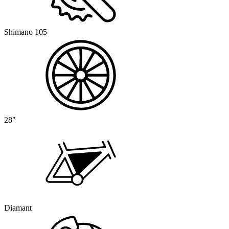
Shimano 105
28"
Diamant