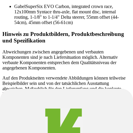
Gabel
SuperSix EVO Carbon, integrated crown race,
12x100mm Syntace thru-axle, flat mount disc, internal
routing, 1-1/8" to 1-1/4" Delta steerer, 55mm offset (44-
54cm), 45mm offset (56-61cm)
Hinweis zu Produktbildern, Produktbeschreibung
und Spezifikation
Abweichungen zwischen angegebenen und verbauten
Komponenten sind je nach Liefersituation möglich. Alternativ
verbaute Komponenten entsprechen dem Qualitätsniveau der
angegebenen Komponenten.
Auf den Produktseiten verwendete Abbildungen können teilweise
Beispielbilder sein und von der tatsächlichen Ausstattung
abweichen. Maßgeblich für den Lieferumfang und die konkrete
Produktausführung sind ausschließlich die angegebenen
Spezifikationen.
Das angegebene Modelljahr entspricht der vom Hersteller
definierten Modellreihe und nicht zwingend dem Baujahr. Da einige
Modelle über mehrere Jahre hinweg unverändert produziert werden,
kann das tatsächliche Herstellungsjahr variieren. Unabhängig davon
erhalten Sie ein aktuelles Produkt gemäß den angegebenen