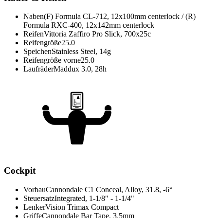
Naben
(F) Formula CL-712, 12x100mm centerlock / (R)
Formula RXC-400, 12x142mm centerlock
Reifen
Vittoria Zaffiro Pro Slick, 700x25c
Reifengröße
25.0
Speichen
Stainless Steel, 14g
Reifengröße vorne
25.0
Laufräder
Maddux 3.0, 28h
Cockpit
Vorbau
Cannondale C1 Conceal, Alloy, 31.8, -6°
Steuersatz
Integrated, 1-1/8" - 1-1/4"
Lenker
Vision Trimax Compact
Griffe
Cannondale Bar Tape, 3.5mm