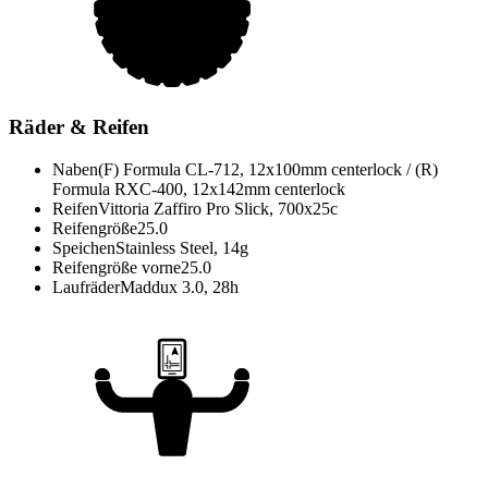
Räder & Reifen
Naben
(F) Formula CL-712, 12x100mm centerlock / (R)
Formula RXC-400, 12x142mm centerlock
Reifen
Vittoria Zaffiro Pro Slick, 700x25c
Reifengröße
25.0
Speichen
Stainless Steel, 14g
Reifengröße vorne
25.0
Laufräder
Maddux 3.0, 28h