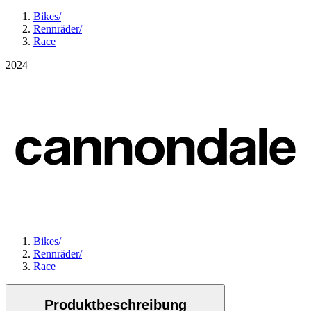
Bikes
/
Rennräder
/
Race
2024
Bikes
/
Rennräder
/
Race
Produktbeschreibung