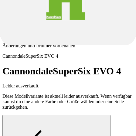
Spezifikationen.
Produktbeschreibungen können teilweise automatisiert generiert
sein. Trotz sorgfältiger Kontrolle können Fehler nicht vollständig
ausgeschlossen werden. Eine Verbindlichkeit der
Produktbeschreibung besteht daher nicht; maßgeblich sind auch in
diesem Fall ausschließlich die Spezifikationen.
Änderungen und Irrtümer vorbehalten.
Cannondale
SuperSix EVO 4
Cannondale
SuperSix EVO 4
Leider ausverkauft.
Diese Modellvariante ist aktuell leider ausverkauft. Wenn verfügbar
kannst du eine andere Farbe oder Größe wählen oder eine Seite
zurückgehen.