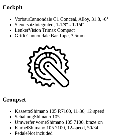
Cockpit
Vorbau
Cannondale C1 Conceal, Alloy, 31.8, -6°
Steuersatz
Integrated, 1-1/8" - 1-1/4"
Lenker
Vision Trimax Compact
Griffe
Cannondale Bar Tape, 3.5mm
Groupset
Kassette
Shimano 105 R7100, 11-36, 12-speed
Schaltung
Shimano 105
Umwerfer vorne
Shimano 105 7100, braze-on
Kurbel
Shimano 105 7100, 12-speed, 50/34
Pedale
Not included