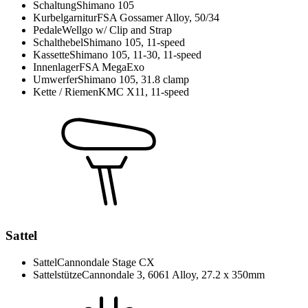
Schaltung
Shimano 105
Kurbelgarnitur
FSA Gossamer Alloy, 50/34
Pedale
Wellgo w/ Clip and Strap
Schalthebel
Shimano 105, 11-speed
Kassette
Shimano 105, 11-30, 11-speed
Innenlager
FSA MegaExo
Umwerfer
Shimano 105, 31.8 clamp
Kette / Riemen
KMC X11, 11-speed
Sattel
Sattel
Cannondale Stage CX
Sattelstütze
Cannondale 3, 6061 Alloy, 27.2 x 350mm