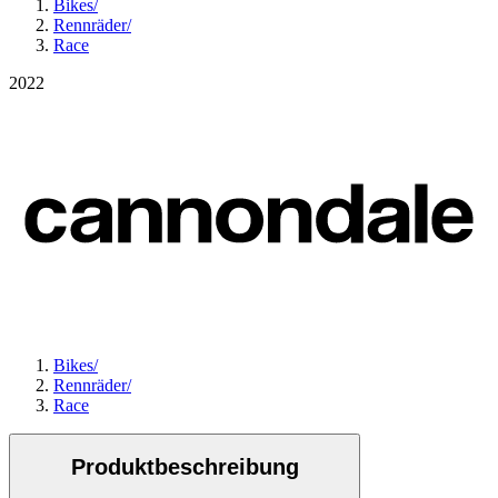
Bikes
/
Rennräder
/
Race
2022
Bikes
/
Rennräder
/
Race
Produktbeschreibung