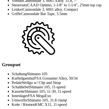
Vorbau
Cannondale 3, 6061 Alloy, 31.8, 7°
Steuersatz
CAAD Optimo, 1-1/8" to 1-1/4", 25mm top cap
Lenker
Cannondale 3, 6061 alloy, Compact
Griffe
Cannondale Bar Tape, 3.5mm
Groupset
Schaltung
Shimano 105
Kurbelgarnitur
FSA Gossamer Alloy, 50/34
Pedale
Wellgo w/ Clip and Strap
Schalthebel
Shimano 105, 11-speed
Kassette
Shimano 105, 11-30, 11-speed
Innenlager
FSA MegaExo
Umwerfer
Shimano 105, 31.8 clamp
Kette / Riemen
KMC X11, 11-speed