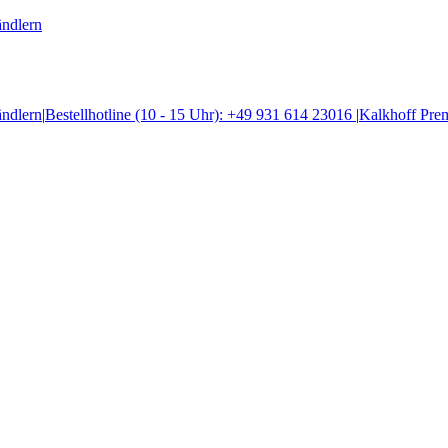
ändlern
ändlern
|
Bestellhotline (10 - 15 Uhr): +49 931 614 23016
|
Kalkhoff Pre