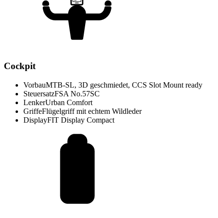
Cockpit
Vorbau
MTB-SL, 3D geschmiedet, CCS Slot Mount ready
Steuersatz
FSA No.57SC
Lenker
Urban Comfort
Griffe
Flügelgriff mit echtem Wildleder
Display
FIT Display Compact