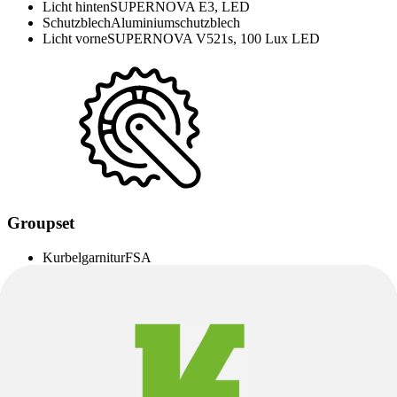
Licht hinten
SUPERNOVA E3, LED
Schutzblech
Aluminiumschutzblech
Licht vorne
SUPERNOVA V521s, 100 Lux LED
Groupset
Kurbelgarnitur
FSA
Pedale
Urban Pedale mit Griptape
Schalthebel
SHIMANO Nexus SL-C7000 Revoshift
Art der Schaltung
Nabenschaltung | 5 Gang
Kassette
GATES ® CDX 28T