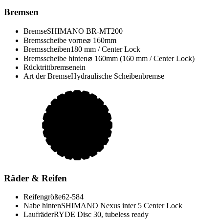
Bremsen
Bremse
SHIMANO BR-MT200
Bremsscheibe vorne
⌀ 160mm
Bremsscheiben
180 mm / Center Lock
Bremsscheibe hinten
⌀ 160mm (160 mm / Center Lock)
Rücktrittbremse
nein
Art der Bremse
Hydraulische Scheibenbremse
Räder & Reifen
Reifengröße
62-584
Nabe hinten
SHIMANO Nexus inter 5 Center Lock
Laufräder
RYDE Disc 30, tubeless ready