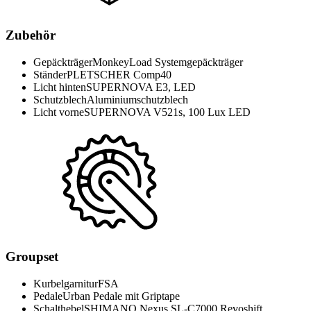
Zubehör
Gepäckträger
MonkeyLoad Systemgepäckträger
Ständer
PLETSCHER Comp40
Licht hinten
SUPERNOVA E3, LED
Schutzblech
Aluminiumschutzblech
Licht vorne
SUPERNOVA V521s, 100 Lux LED
Groupset
Kurbelgarnitur
FSA
Pedale
Urban Pedale mit Griptape
Schalthebel
SHIMANO Nexus SL-C7000 Revoshift