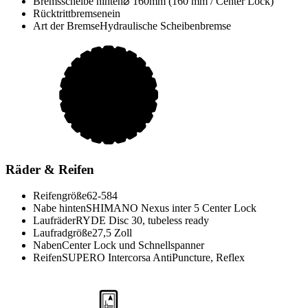
Bremsscheibe hinten
⌀ 160mm (160 mm / Center Lock)
Rücktrittbremse
nein
Art der Bremse
Hydraulische Scheibenbremse
Räder & Reifen
Reifengröße
62-584
Nabe hinten
SHIMANO Nexus inter 5 Center Lock
Laufräder
RYDE Disc 30, tubeless ready
Laufradgröße
27,5 Zoll
Naben
Center Lock und Schnellspanner
Reifen
SUPERO Intercorsa AntiPuncture, Reflex