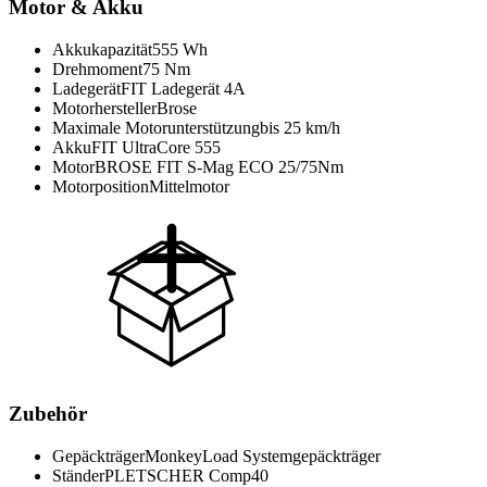
Motor & Akku
Akkukapazität
555 Wh
Drehmoment
75 Nm
Ladegerät
FIT Ladegerät 4A
Motorhersteller
Brose
Maximale Motorunterstützung
bis 25 km/h
Akku
FIT UltraCore 555
Motor
BROSE FIT S-Mag ECO 25/75Nm
Motorposition
Mittelmotor
Zubehör
Gepäckträger
MonkeyLoad Systemgepäckträger
Ständer
PLETSCHER Comp40