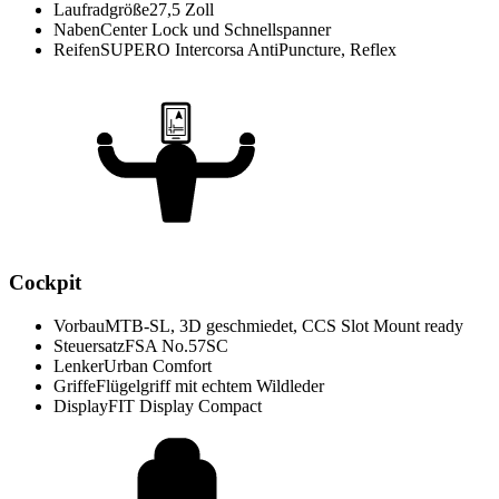
Laufradgröße
27,5 Zoll
Naben
Center Lock und Schnellspanner
Reifen
SUPERO Intercorsa AntiPuncture, Reflex
Cockpit
Vorbau
MTB-SL, 3D geschmiedet, CCS Slot Mount ready
Steuersatz
FSA No.57SC
Lenker
Urban Comfort
Griffe
Flügelgriff mit echtem Wildleder
Display
FIT Display Compact