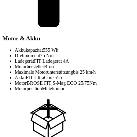
Motor & Akku
Akkukapazität
555 Wh
Drehmoment
75 Nm
Ladegerät
FIT Ladegerät 4A
Motorhersteller
Brose
Maximale Motorunterstützung
bis 25 km/h
Akku
FIT UltraCore 555
Motor
BROSE FIT S-Mag ECO 25/75Nm
Motorposition
Mittelmotor