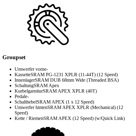
Groupset
Umwerfer vorne
-
Kassette
SRAM PG-1231 XPLR (11-44T) (12 Speed)
Innenlager
SRAM DUB 68mm Wide (Threaded BSA)
Schaltung
SRAM Apex
Kurbelgarnitur
SRAM APEX XPLR (40T)
Pedale
-
Schalthebel
SRAM APEX (1 x 12 Speed)
Umwerfer hinten
SRAM APEX XPLR (Mechanical) (12
Speed)
Kette / Riemen
SRAM APEX (12 Speed) (w/Quick Link)