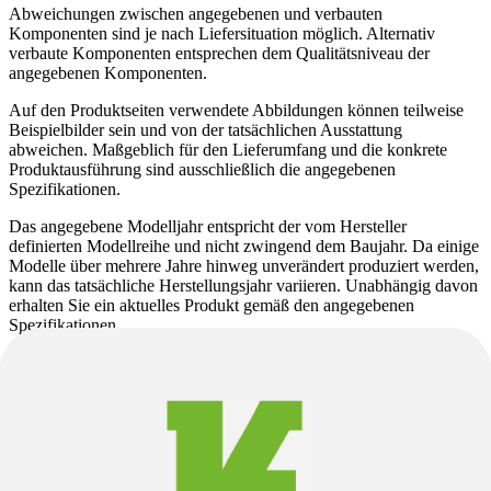
Abweichungen zwischen angegebenen und verbauten
Komponenten sind je nach Liefersituation möglich. Alternativ
verbaute Komponenten entsprechen dem Qualitätsniveau der
angegebenen Komponenten.
Auf den Produktseiten verwendete Abbildungen können teilweise
Beispielbilder sein und von der tatsächlichen Ausstattung
abweichen. Maßgeblich für den Lieferumfang und die konkrete
Produktausführung sind ausschließlich die angegebenen
Spezifikationen.
Das angegebene Modelljahr entspricht der vom Hersteller
definierten Modellreihe und nicht zwingend dem Baujahr. Da einige
Modelle über mehrere Jahre hinweg unverändert produziert werden,
kann das tatsächliche Herstellungsjahr variieren. Unabhängig davon
erhalten Sie ein aktuelles Produkt gemäß den angegebenen
Spezifikationen.
Produktbeschreibungen können teilweise automatisiert generiert
sein. Trotz sorgfältiger Kontrolle können Fehler nicht vollständig
ausgeschlossen werden. Eine Verbindlichkeit der
Produktbeschreibung besteht daher nicht; maßgeblich sind auch in
diesem Fall ausschließlich die Spezifikationen.
Änderungen und Irrtümer vorbehalten.