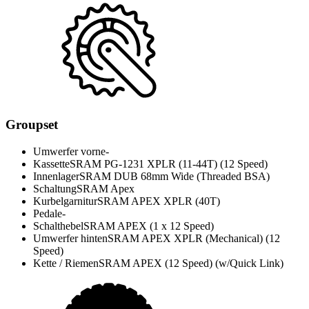
Groupset
Umwerfer vorne
-
Kassette
SRAM PG-1231 XPLR (11-44T) (12 Speed)
Innenlager
SRAM DUB 68mm Wide (Threaded BSA)
Schaltung
SRAM Apex
Kurbelgarnitur
SRAM APEX XPLR (40T)
Pedale
-
Schalthebel
SRAM APEX (1 x 12 Speed)
Umwerfer hinten
SRAM APEX XPLR (Mechanical) (12
Speed)
Kette / Riemen
SRAM APEX (12 Speed) (w/Quick Link)