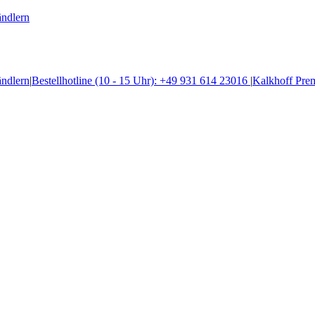
ändlern
ändlern
|
Bestellhotline (10 - 15 Uhr): +49 931 614 23016
|
Kalkhoff Pre