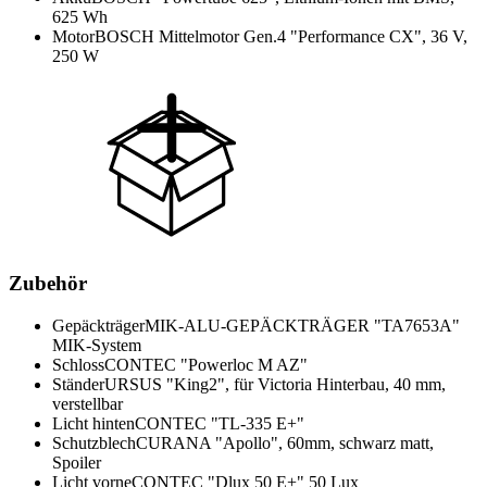
625 Wh
Motor
BOSCH Mittelmotor Gen.4 "Performance CX", 36 V,
250 W
Zubehör
Gepäckträger
MIK-ALU-GEPÄCKTRÄGER "TA7653A"
MIK-System
Schloss
CONTEC "Powerloc M AZ"
Ständer
URSUS "King2", für Victoria Hinterbau, 40 mm,
verstellbar
Licht hinten
CONTEC "TL-335 E+"
Schutzblech
CURANA "Apollo", 60mm, schwarz matt,
Spoiler
Licht vorne
CONTEC "Dlux 50 E+" 50 Lux