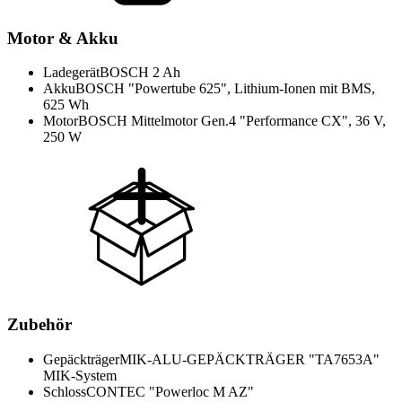
Motor & Akku
Ladegerät
BOSCH 2 Ah
Akku
BOSCH "Powertube 625", Lithium-Ionen mit BMS,
625 Wh
Motor
BOSCH Mittelmotor Gen.4 "Performance CX", 36 V,
250 W
Zubehör
Gepäckträger
MIK-ALU-GEPÄCKTRÄGER "TA7653A"
MIK-System
Schloss
CONTEC "Powerloc M AZ"