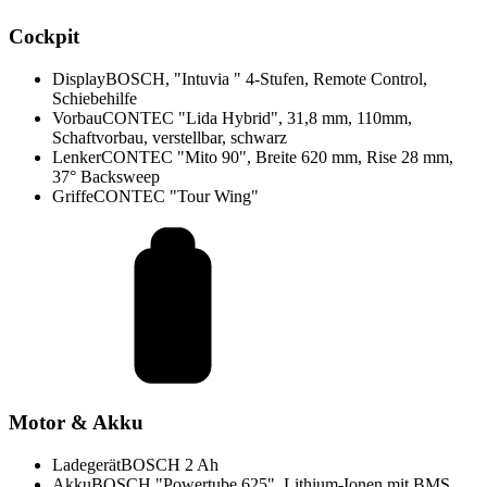
Cockpit
Display
BOSCH, "Intuvia " 4-Stufen, Remote Control,
Schiebehilfe
Vorbau
CONTEC "Lida Hybrid", 31,8 mm, 110mm,
Schaftvorbau, verstellbar, schwarz
Lenker
CONTEC "Mito 90", Breite 620 mm, Rise 28 mm,
37° Backsweep
Griffe
CONTEC "Tour Wing"
Motor & Akku
Ladegerät
BOSCH 2 Ah
Akku
BOSCH "Powertube 625", Lithium-Ionen mit BMS,