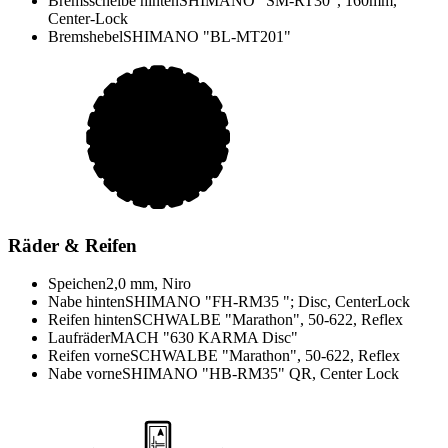
Bremsscheibe hinten
SHIMANO "SM-RT30", 160mm,
Center-Lock
Bremshebel
SHIMANO "BL-MT201"
Räder & Reifen
Speichen
2,0 mm, Niro
Nabe hinten
SHIMANO "FH-RM35 "; Disc, CenterLock
Reifen hinten
SCHWALBE "Marathon", 50-622, Reflex
Laufräder
MACH "630 KARMA Disc"
Reifen vorne
SCHWALBE "Marathon", 50-622, Reflex
Nabe vorne
SHIMANO "HB-RM35" QR, Center Lock