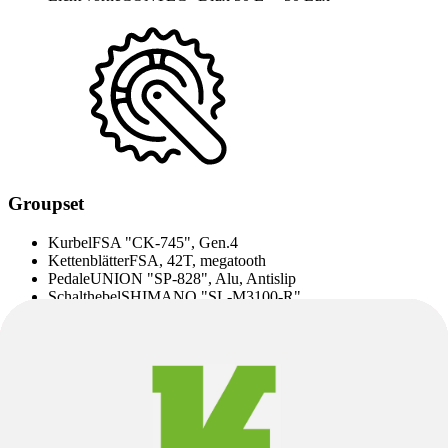
Groupset
Kurbel
FSA "CK-745", Gen.4
Kettenblätter
FSA, 42T, megatooth
Pedale
UNION "SP-828", Alu, Antislip
Schalthebel
SHIMANO "SL-M3100-R"
Kassette
SUNRACE "CSM989" 11-36 Z. silver
Innenlager
BOSCH
Kettenkasten
HESLING "Velo" Bosch Gen.3 schwarz matt
Kette / Riemen
KMC "X9E"