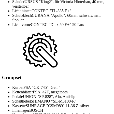
Ständer
URSUS "King2", für Victoria Hinterbau, 40 mm,
verstellbar
Licht hinten
CONTEC "TL-335 E+"
Schutzblech
CURANA "Apollo", 60mm, schwarz matt,
Spoiler
Licht vorne
CONTEC "Dlux 50 E+" 50 Lux
Groupset
Kurbel
FSA "CK-745", Gen.4
Kettenblätter
FSA, 42T, megatooth
Pedale
UNION "SP-828", Alu, Antislip
Schalthebel
SHIMANO "SL-M3100-R"
Kassette
SUNRACE "CSM989" 11-36 Z. silver
Innenlager
BOSCH