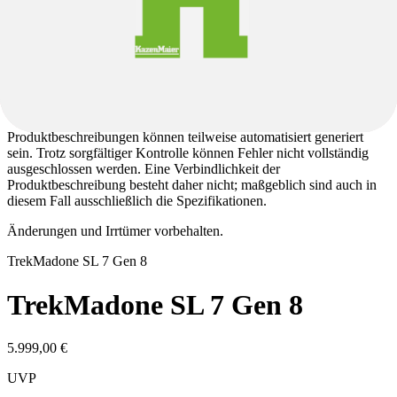
Das angegebene Modelljahr entspricht der vom Hersteller
definierten Modellreihe und nicht zwingend dem Baujahr. Da einige
Modelle über mehrere Jahre hinweg unverändert produziert werden,
kann das tatsächliche Herstellungsjahr variieren. Unabhängig davon
erhalten Sie ein aktuelles Produkt gemäß den angegebenen
Spezifikationen.
Produktbeschreibungen können teilweise automatisiert generiert
sein. Trotz sorgfältiger Kontrolle können Fehler nicht vollständig
ausgeschlossen werden. Eine Verbindlichkeit der
Produktbeschreibung besteht daher nicht; maßgeblich sind auch in
diesem Fall ausschließlich die Spezifikationen.
Änderungen und Irrtümer vorbehalten.
Trek
Madone SL 7 Gen 8
Trek
Madone SL 7 Gen 8
5.999,00 €
UVP