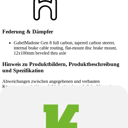
Federung & Dämpfer
Gabel
Madone Gen 8 full carbon, tapered carbon steerer,
internal brake cable routing, flat-mount disc brake mount,
12x100mm beveled thru axle
Hinweis zu Produktbildern, Produktbeschreibung
und Spezifikation
Abweichungen zwischen angegebenen und verbauten
Komponenten sind je nach Liefersituation möglich. Alternativ
verbaute Komponenten entsprechen dem Qualitätsniveau der
angegebenen Komponenten.
Auf den Produktseiten verwendete Abbildungen können teilweise
Beispielbilder sein und von der tatsächlichen Ausstattung
abweichen. Maßgeblich für den Lieferumfang und die konkrete
Produktausführung sind ausschließlich die angegebenen
Spezifikationen.