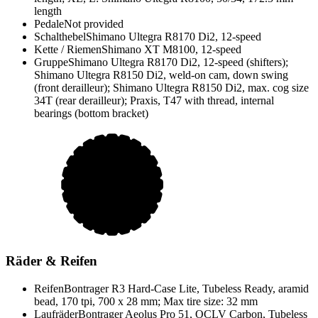
length
Pedale
Not provided
Schalthebel
Shimano Ultegra R8170 Di2, 12-speed
Kette / Riemen
Shimano XT M8100, 12-speed
Gruppe
Shimano Ultegra R8170 Di2, 12-speed (shifters);
Shimano Ultegra R8150 Di2, weld-on cam, down swing
(front derailleur); Shimano Ultegra R8150 Di2, max. cog size
34T (rear derailleur); Praxis, T47 with thread, internal
bearings (bottom bracket)
Räder & Reifen
Reifen
Bontrager R3 Hard-Case Lite, Tubeless Ready, aramid
bead, 170 tpi, 700 x 28 mm; Max tire size: 32 mm
Laufräder
Bontrager Aeolus Pro 51, OCLV Carbon, Tubeless