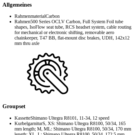
Allgemeines
Rahmenmaterial
Carbon
Rahmen
500 Series OCLV Carbon, Full System Foil tube
shapes, IsoFlow seat tube, RCS headset system, cable routing
for mechanical or electronic shifting, removable aero
chainkeeper, T47 BB, flat-mount disc brakes, UDH, 142x12
mm thru axle
Groupset
Kassette
Shimano Ultegra R8101, 11-34, 12 speed
Kurbelgarnitur
S, XS: Shimano Ultegra R8100, 50/34, 165
mm length; M, ML: Shimano Ultegra R8100, 50/34, 170 mm
length; XL, L: Shimano Ultegra R8100, 50/34, 172.5 mm