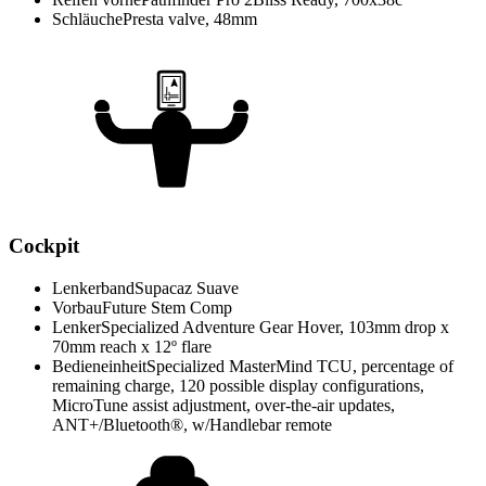
Schläuche
Presta valve, 48mm
Cockpit
Lenkerband
Supacaz Suave
Vorbau
Future Stem Comp
Lenker
Specialized Adventure Gear Hover, 103mm drop x
70mm reach x 12º flare
Bedieneinheit
Specialized MasterMind TCU, percentage of
remaining charge, 120 possible display configurations,
MicroTune assist adjustment, over-the-air updates,
ANT+/Bluetooth®, w/Handlebar remote