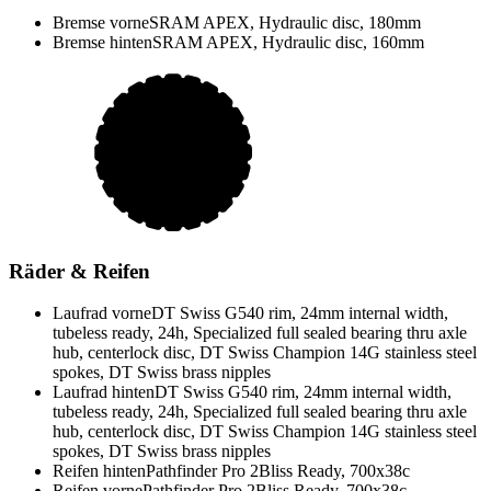
Bremse vorne
SRAM APEX, Hydraulic disc, 180mm
Bremse hinten
SRAM APEX, Hydraulic disc, 160mm
Räder & Reifen
Laufrad vorne
DT Swiss G540 rim, 24mm internal width,
tubeless ready, 24h, Specialized full sealed bearing thru axle
hub, centerlock disc, DT Swiss Champion 14G stainless steel
spokes, DT Swiss brass nipples
Laufrad hinten
DT Swiss G540 rim, 24mm internal width,
tubeless ready, 24h, Specialized full sealed bearing thru axle
hub, centerlock disc, DT Swiss Champion 14G stainless steel
spokes, DT Swiss brass nipples
Reifen hinten
Pathfinder Pro 2Bliss Ready, 700x38c
Reifen vorne
Pathfinder Pro 2Bliss Ready, 700x38c