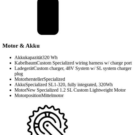
Motor & Akku
Akkukapazität
320 Wh
Kabelbaum
Custom Specialized wiring harness w/ charge port
Ladegerät
Custom charger, 48V System w/ SL system charger
plug
Motorhersteller
Specialized
Akku
Specialized SL1-320, fully integrated, 320Wh
Motor
New Specialized 1.2 SL Custom Lightweight Motor
Motorposition
Mittelmotor