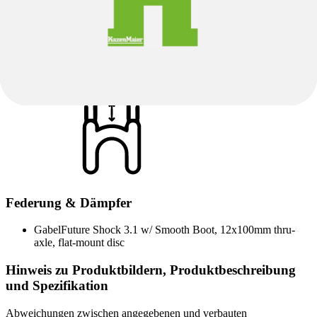
Sattel
Sattel
Body Geometry Power Sport, steel rails
Sattelklemme
Specialized Alloy, 30.8mm
Sattelstütze
Carbon, single-bolt, 27.2mm
Federung & Dämpfer
Gabel
Future Shock 3.1 w/ Smooth Boot, 12x100mm thru-
axle, flat-mount disc
Hinweis zu Produktbildern, Produktbeschreibung
und Spezifikation
Abweichungen zwischen angegebenen und verbauten