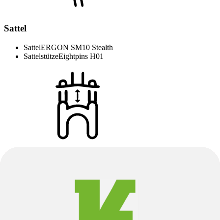
Sattel
Sattel
ERGON SM10 Stealth
Sattelstütze
Eightpins H01
Federung & Dämpfer
Gabel Bauart
Federgabel
Dämpfer
Fox Float DPS Performance
Gabelhersteller
Fox
Gabel
Fox 36 Float Performance