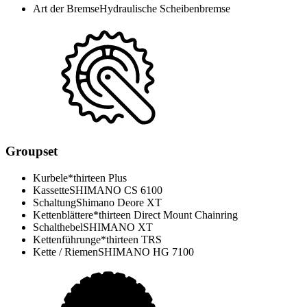
Art der Bremse
Hydraulische Scheibenbremse
Groupset
Kurbel
e*thirteen Plus
Kassette
SHIMANO CS 6100
Schaltung
Shimano Deore XT
Kettenblätter
e*thirteen Direct Mount Chainring
Schalthebel
SHIMANO XT
Kettenführung
e*thirteen TRS
Kette / Riemen
SHIMANO HG 7100