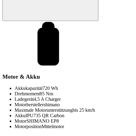
Motor & Akku
Akkukapazität
720 Wh
Drehmoment
85 Nm
Ladegerät
4,5 A Charger
Motorhersteller
shimano
Maximale Motorunterstützung
bis 25 km/h
Akku
IPU735 QR Carbon
Motor
SHIMANO EP8
Motorposition
Mittelmotor