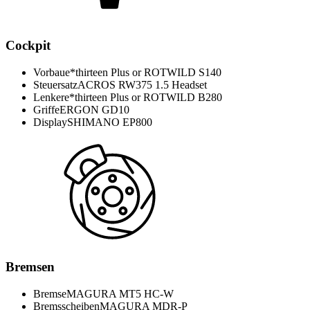
Cockpit
Vorbau
e*thirteen Plus or ROTWILD S140
Steuersatz
ACROS RW375 1.5 Headset
Lenker
e*thirteen Plus or ROTWILD B280
Griffe
ERGON GD10
Display
SHIMANO EP800
Bremsen
Bremse
MAGURA MT5 HC-W
Bremsscheiben
MAGURA MDR-P