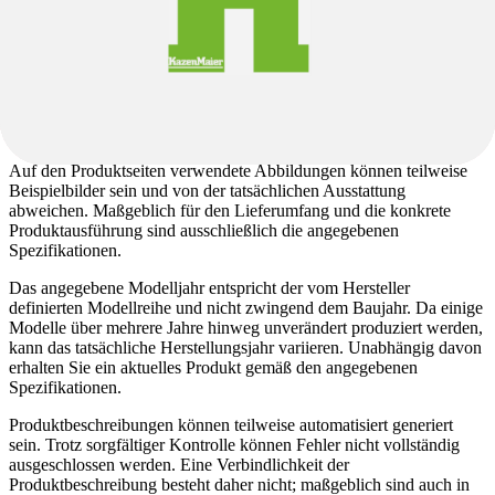
Hinweis zu Produktbildern, Produktbeschreibung
und Spezifikation
Abweichungen zwischen angegebenen und verbauten
Komponenten sind je nach Liefersituation möglich. Alternativ
verbaute Komponenten entsprechen dem Qualitätsniveau der
angegebenen Komponenten.
Auf den Produktseiten verwendete Abbildungen können teilweise
Beispielbilder sein und von der tatsächlichen Ausstattung
abweichen. Maßgeblich für den Lieferumfang und die konkrete
Produktausführung sind ausschließlich die angegebenen
Spezifikationen.
Das angegebene Modelljahr entspricht der vom Hersteller
definierten Modellreihe und nicht zwingend dem Baujahr. Da einige
Modelle über mehrere Jahre hinweg unverändert produziert werden,
kann das tatsächliche Herstellungsjahr variieren. Unabhängig davon
erhalten Sie ein aktuelles Produkt gemäß den angegebenen
Spezifikationen.
Produktbeschreibungen können teilweise automatisiert generiert
sein. Trotz sorgfältiger Kontrolle können Fehler nicht vollständig
ausgeschlossen werden. Eine Verbindlichkeit der
Produktbeschreibung besteht daher nicht; maßgeblich sind auch in