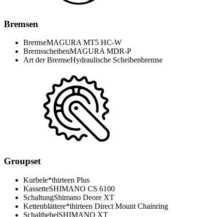
Bremsen
Bremse
MAGURA MT5 HC-W
Bremsscheiben
MAGURA MDR-P
Art der Bremse
Hydraulische Scheibenbremse
Groupset
Kurbel
e*thirteen Plus
Kassette
SHIMANO CS 6100
Schaltung
Shimano Deore XT
Kettenblätter
e*thirteen Direct Mount Chainring
Schalthebel
SHIMANO XT