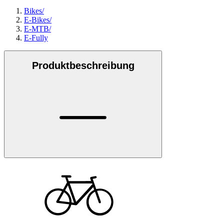
Bikes
/
E-Bikes
/
E-MTB
/
E-Fully
Produktbeschreibung