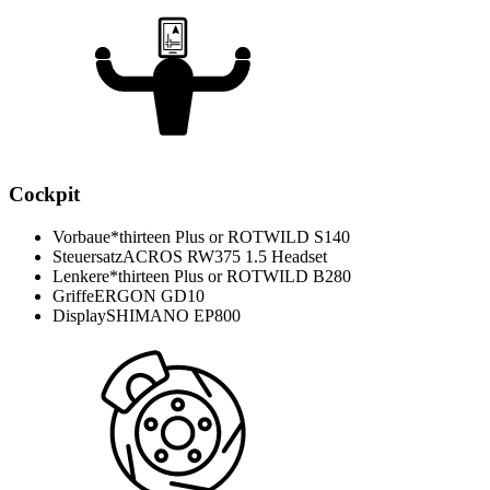
Cockpit
Vorbau
e*thirteen Plus or ROTWILD S140
Steuersatz
ACROS RW375 1.5 Headset
Lenker
e*thirteen Plus or ROTWILD B280
Griffe
ERGON GD10
Display
SHIMANO EP800