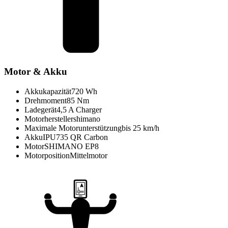
Motor & Akku
Akkukapazität
720 Wh
Drehmoment
85 Nm
Ladegerät
4,5 A Charger
Motorhersteller
shimano
Maximale Motorunterstützung
bis 25 km/h
Akku
IPU735 QR Carbon
Motor
SHIMANO EP8
Motorposition
Mittelmotor