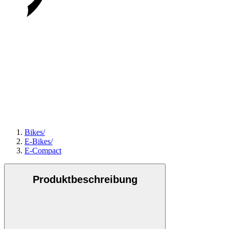
Bikes
/
E-Bikes
/
E-Compact
Produktbeschreibung