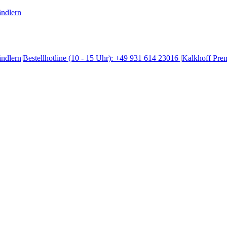
ändlern
ändlern
|
Bestellhotline (10 - 15 Uhr): +49 931 614 23016
|
Kalkhoff Pre