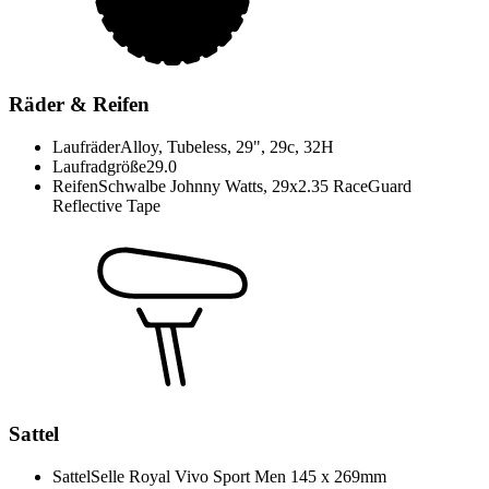
Räder & Reifen
Laufräder
Alloy, Tubeless, 29", 29c, 32H
Laufradgröße
29.0
Reifen
Schwalbe Johnny Watts, 29x2.35 RaceGuard
Reflective Tape
Sattel
Sattel
Selle Royal Vivo Sport Men 145 x 269mm