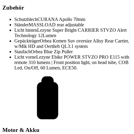
Zubehör
Schutzblech
CURANA Apollo 70mm
Ständer
MASSLOAD rear adjustable
Licht hinten
Lezyne Super Bright CARRIER STVZO Alert
Technology 12Lumen
Gepäckträger
Orbea Kemen Suv oversize Alloy Rear Carrier,
w/Mik HD and Oertlieb QL3.1 system
Staufach
Orbea Blue Zip Puller
Licht vorne
Lezyne Ebike POWER STVZO PRO E115 with
remote 310 lumens | Front position light, on head tube, COB
Led, On/Off, 60 Lumen, ECE50.
Motor & Akku