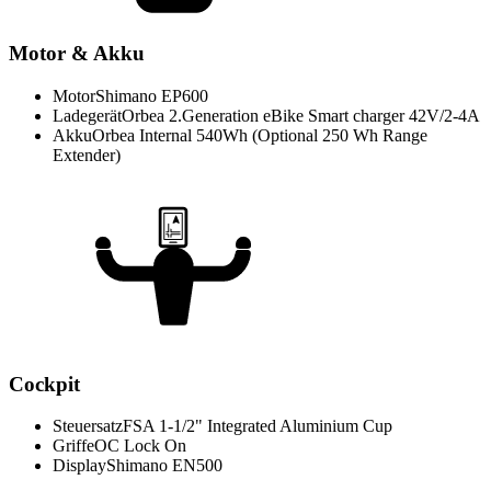
Motor & Akku
Motor
Shimano EP600
Ladegerät
Orbea 2.Generation eBike Smart charger 42V/2-4A
Akku
Orbea Internal 540Wh (Optional 250 Wh Range
Extender)
Cockpit
Steuersatz
FSA 1-1/2" Integrated Aluminium Cup
Griffe
OC Lock On
Display
Shimano EN500