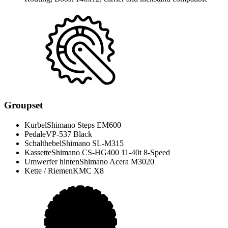
Groupset
Kurbel
Shimano Steps EM600
Pedale
VP-537 Black
Schalthebel
Shimano SL-M315
Kassette
Shimano CS-HG400 11-40t 8-Speed
Umwerfer hinten
Shimano Acera M3020
Kette / Riemen
KMC X8