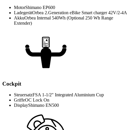
Motor
Shimano EP600
Ladegerät
Orbea 2.Generation eBike Smart charger 42V/2-4A
Akku
Orbea Internal 540Wh (Optional 250 Wh Range
Extender)
Cockpit
Steuersatz
FSA 1-1/2" Integrated Aluminium Cup
Griffe
OC Lock On
Display
Shimano EN500