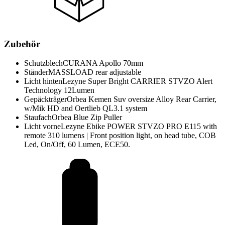
Zubehör
Schutzblech
CURANA Apollo 70mm
Ständer
MASSLOAD rear adjustable
Licht hinten
Lezyne Super Bright CARRIER STVZO Alert
Technology 12Lumen
Gepäckträger
Orbea Kemen Suv oversize Alloy Rear Carrier,
w/Mik HD and Oertlieb QL3.1 system
Staufach
Orbea Blue Zip Puller
Licht vorne
Lezyne Ebike POWER STVZO PRO E115 with
remote 310 lumens | Front position light, on head tube, COB
Led, On/Off, 60 Lumen, ECE50.