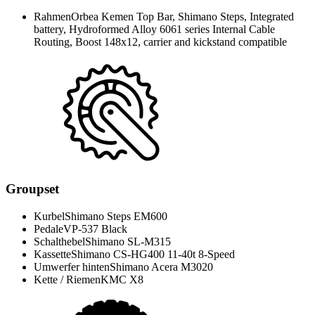
Rahmen
Orbea Kemen Top Bar, Shimano Steps, Integrated
battery, Hydroformed Alloy 6061 series Internal Cable
Routing, Boost 148x12, carrier and kickstand compatible
Groupset
Kurbel
Shimano Steps EM600
Pedale
VP-537 Black
Schalthebel
Shimano SL-M315
Kassette
Shimano CS-HG400 11-40t 8-Speed
Umwerfer hinten
Shimano Acera M3020
Kette / Riemen
KMC X8