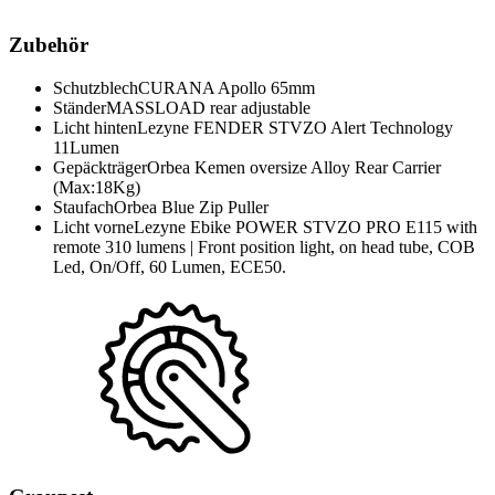
Zubehör
Schutzblech
CURANA Apollo 65mm
Ständer
MASSLOAD rear adjustable
Licht hinten
Lezyne FENDER STVZO Alert Technology
11Lumen
Gepäckträger
Orbea Kemen oversize Alloy Rear Carrier
(Max:18Kg)
Staufach
Orbea Blue Zip Puller
Licht vorne
Lezyne Ebike POWER STVZO PRO E115 with
remote 310 lumens | Front position light, on head tube, COB
Led, On/Off, 60 Lumen, ECE50.