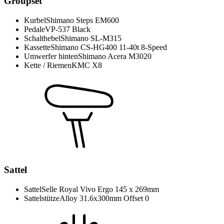
Groupset
Kurbel
Shimano Steps EM600
Pedale
VP-537 Black
Schalthebel
Shimano SL-M315
Kassette
Shimano CS-HG400 11-40t 8-Speed
Umwerfer hinten
Shimano Acera M3020
Kette / Riemen
KMC X8
Sattel
Sattel
Selle Royal Vivo Ergo 145 x 269mm
Sattelstütze
Alloy 31.6x300mm Offset 0