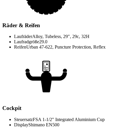
Räder & Reifen
Laufräder
Alloy, Tubeless, 29", 29c, 32H
Laufradgröße
29.0
Reifen
Urban 47-622, Puncture Protection, Reflex
Cockpit
Steuersatz
FSA 1-1/2" Integrated Aluminium Cup
Display
Shimano EN500