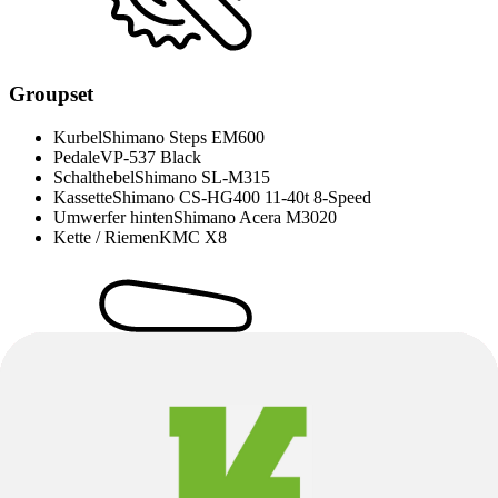
Groupset
Kurbel
Shimano Steps EM600
Pedale
VP-537 Black
Schalthebel
Shimano SL-M315
Kassette
Shimano CS-HG400 11-40t 8-Speed
Umwerfer hinten
Shimano Acera M3020
Kette / Riemen
KMC X8
Sattel