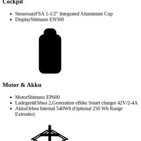
Cockpit
Steuersatz
FSA 1-1/2" Integrated Aluminium Cup
Display
Shimano EN500
Motor & Akku
Motor
Shimano EP600
Ladegerät
Orbea 2.Generation eBike Smart charger 42V/2-4A
Akku
Orbea Internal 540Wh (Optional 250 Wh Range
Extender)