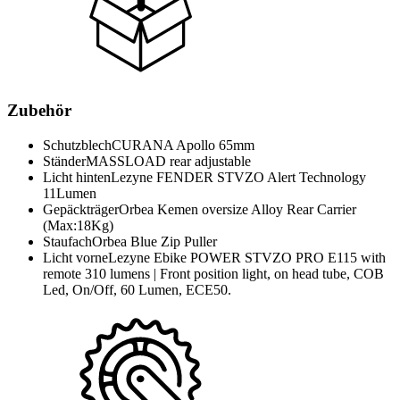
Zubehör
Schutzblech
CURANA Apollo 65mm
Ständer
MASSLOAD rear adjustable
Licht hinten
Lezyne FENDER STVZO Alert Technology
11Lumen
Gepäckträger
Orbea Kemen oversize Alloy Rear Carrier
(Max:18Kg)
Staufach
Orbea Blue Zip Puller
Licht vorne
Lezyne Ebike POWER STVZO PRO E115 with
remote 310 lumens | Front position light, on head tube, COB
Led, On/Off, 60 Lumen, ECE50.