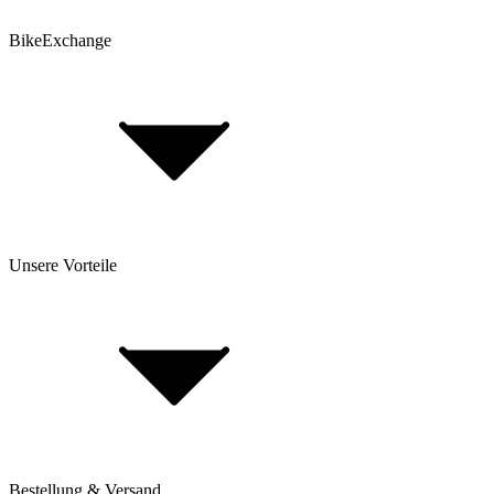
Top 30 Gravel Bike Marken
BikeExchange
AGB
Datenschutz
Hinweis nach Batteriegesetz
Cookie-Einstellungen
Fahrradversicherung
FAQ
Unsere Vorteile
Über Uns
Investor Relations
Impressum
BikeExchange für Händler
BikeExchange für Brands
E-Commerce Report: Fahrradmarkt 2025
Bestellung & Versand
Aufbau vom Fachhändler