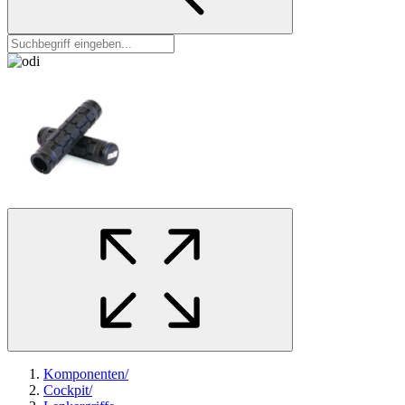
Komponenten
/
Cockpit
/