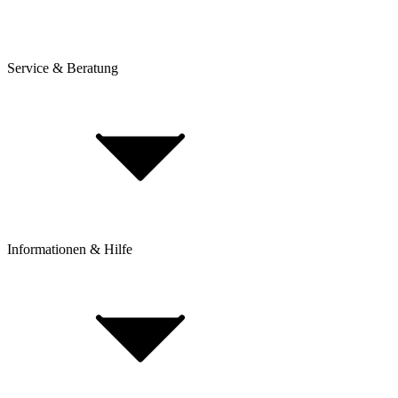
Service & Beratung
Dienstrad-Leasing
Lieferung & Versand
Bezahlung & Ratenkauf
Retouren & Reklamationen
Click & Collect
Beantrage eine Rücksendung
Informationen & Hilfe
Rahmenhöhe bestimmen
BikeExchange BikeBerater
Top 30 Rennrad-Marken
Top 80 E-Bike Marken
Top 25 Mountainbike Marken