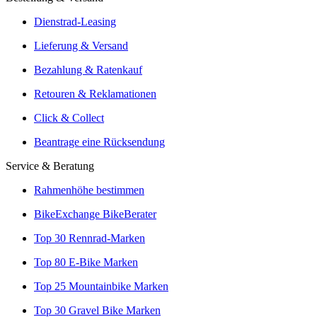
Angebote von über 300 Shops
Dienstrad-Leasing
Versand oder Click & Collect
Lieferung & Versand
Reservierung & Probefahrt vor Ort
Bezahlung & Ratenkauf
Leasingmöglichkeiten
Retouren & Reklamationen
Click & Collect
Beantrage eine Rücksendung
Service & Beratung
Rahmenhöhe bestimmen
BikeExchange BikeBerater
Top 30 Rennrad-Marken
Top 80 E-Bike Marken
Top 25 Mountainbike Marken
Top 30 Gravel Bike Marken