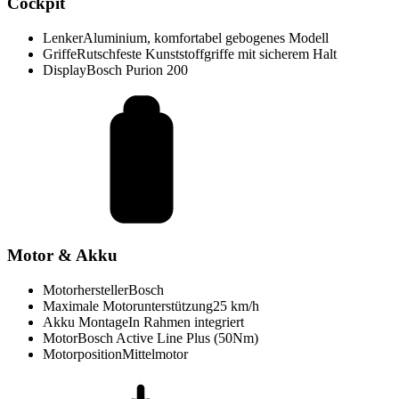
Cockpit
Lenker
Aluminium, komfortabel gebogenes Modell
Griffe
Rutschfeste Kunststoffgriffe mit sicherem Halt
Display
Bosch Purion 200
Motor & Akku
Motorhersteller
Bosch
Maximale Motorunterstützung
25 km/h
Akku Montage
In Rahmen integriert
Motor
Bosch Active Line Plus (50Nm)
Motorposition
Mittelmotor