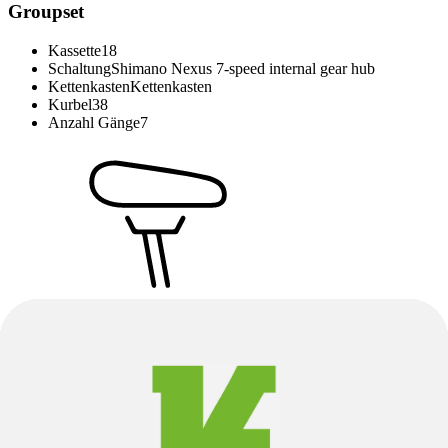
Groupset
Kassette
18
Schaltung
Shimano Nexus 7-speed internal gear hub
Kettenkasten
Kettenkasten
Kurbel
38
Anzahl Gänge
7
Sattel
Sattel
Selle Royal Herz