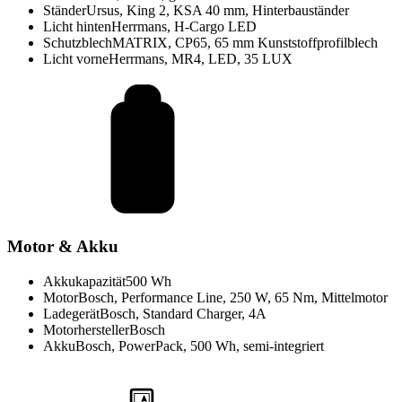
Ständer
Ursus, King 2, KSA 40 mm, Hinterbauständer
Licht hinten
Herrmans, H-Cargo LED
Schutzblech
MATRIX, CP65, 65 mm Kunststoffprofilblech
Licht vorne
Herrmans, MR4, LED, 35 LUX
Motor & Akku
Akkukapazität
500 Wh
Motor
Bosch, Performance Line, 250 W, 65 Nm, Mittelmotor
Ladegerät
Bosch, Standard Charger, 4A
Motorhersteller
Bosch
Akku
Bosch, PowerPack, 500 Wh, semi-integriert