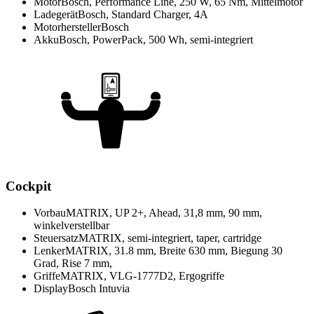
Motor
Bosch, Performance Line, 250 W, 65 Nm, Mittelmotor
Ladegerät
Bosch, Standard Charger, 4A
Motorhersteller
Bosch
Akku
Bosch, PowerPack, 500 Wh, semi-integriert
Cockpit
Vorbau
MATRIX, UP 2+, Ahead, 31,8 mm, 90 mm,
winkelverstellbar
Steuersatz
MATRIX, semi-integriert, taper, cartridge
Lenker
MATRIX, 31.8 mm, Breite 630 mm, Biegung 30
Grad, Rise 7 mm,
Griffe
MATRIX, VLG-1777D2, Ergogriffe
Display
Bosch Intuvia