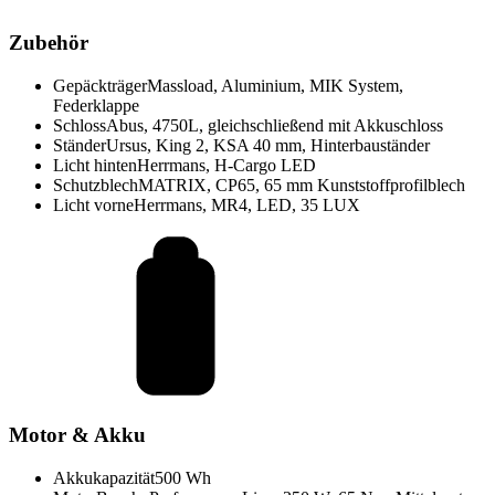
Zubehör
Gepäckträger
Massload, Aluminium, MIK System,
Federklappe
Schloss
Abus, 4750L, gleichschließend mit Akkuschloss
Ständer
Ursus, King 2, KSA 40 mm, Hinterbauständer
Licht hinten
Herrmans, H-Cargo LED
Schutzblech
MATRIX, CP65, 65 mm Kunststoffprofilblech
Licht vorne
Herrmans, MR4, LED, 35 LUX
Motor & Akku
Akkukapazität
500 Wh