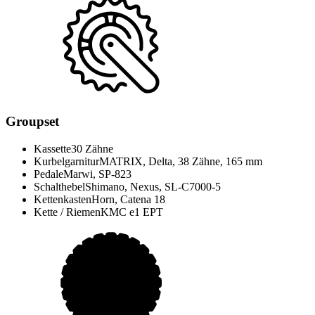
Groupset
Kassette
30 Zähne
Kurbelgarnitur
MATRIX, Delta, 38 Zähne, 165 mm
Pedale
Marwi, SP-823
Schalthebel
Shimano, Nexus, SL-C7000-5
Kettenkasten
Horn, Catena 18
Kette / Riemen
KMC e1 EPT