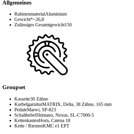
Allgemeines
Rahmenmaterial
Aluminium
Gewicht*
~26,8
Zulässiges Gesamtgewicht
150
Groupset
Kassette
30 Zähne
Kurbelgarnitur
MATRIX, Delta, 38 Zähne, 165 mm
Pedale
Marwi, SP-823
Schalthebel
Shimano, Nexus, SL-C7000-5
Kettenkasten
Horn, Catena 18
Kette / Riemen
KMC e1 EPT