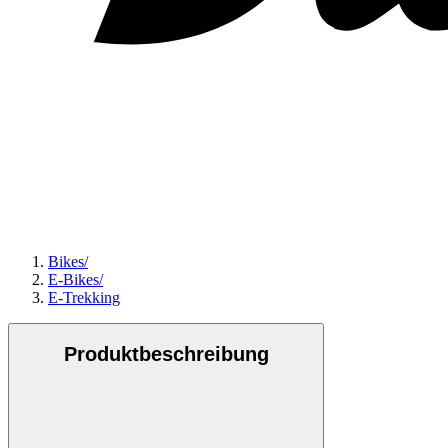
Bikes
/
E-Bikes
/
E-Trekking
Produktbeschreibung