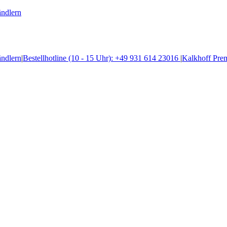
ändlern
ändlern
|
Bestellhotline (10 - 15 Uhr): +49 931 614 23016
|
Kalkhoff Pre