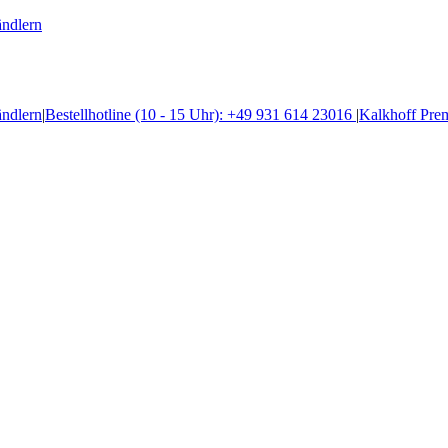
ändlern
ändlern
|
Bestellhotline (10 - 15 Uhr): +49 931 614 23016
|
Kalkhoff Pre