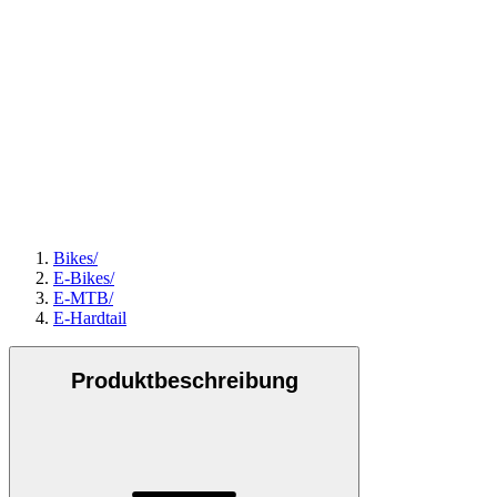
Bikes
/
E-Bikes
/
E-MTB
/
E-Hardtail
Produktbeschreibung