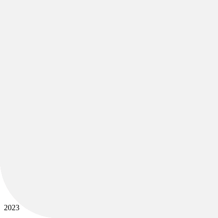
Bikes
/
E-Bikes
/
E-MTB
/
E-Hardtail
2023