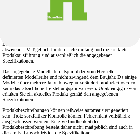
Abweichungen zwischen angegebenen und verbauten
Komponenten sind je nach Liefersituation möglich. Alternativ
verbaute Komponenten entsprechen dem Qualitätsniveau der
angegebenen Komponenten.
Auf den Produktseiten verwendete Abbildungen können teilweise
Beispielbilder sein und von der tatsächlichen Ausstattung
abweichen. Maßgeblich für den Lieferumfang und die konkrete
Produktausführung sind ausschließlich die angegebenen
Spezifikationen.
Das angegebene Modelljahr entspricht der vom Hersteller
definierten Modellreihe und nicht zwingend dem Baujahr. Da einige
Modelle über mehrere Jahre hinweg unverändert produziert werden,
kann das tatsächliche Herstellungsjahr variieren. Unabhängig davon
erhalten Sie ein aktuelles Produkt gemäß den angegebenen
Spezifikationen.
Produktbeschreibungen können teilweise automatisiert generiert
sein. Trotz sorgfältiger Kontrolle können Fehler nicht vollständig
ausgeschlossen werden. Eine Verbindlichkeit der
Produktbeschreibung besteht daher nicht; maßgeblich sind auch in
diesem Fall ausschließlich die Spezifikationen.