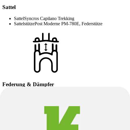
Sattel
Sattel
Syncros Capilano Trekking
Sattelstütze
Post Moderne PM-780E, Federstütze
Federung & Dämpfer
Gabel Bauart
Federgabel
Federweg vorne
63mm
Gabelhersteller
SR Suntour
Gabel
Suntour NEX DS, 63 mm
Hinweis zu Produktbildern, Produktbeschreibung
und Spezifikation