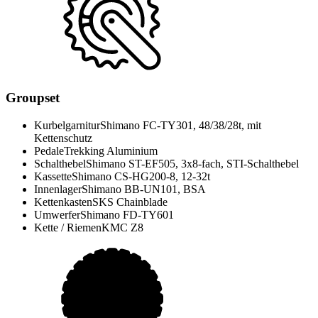
Groupset
Kurbelgarnitur
Shimano FC-TY301, 48/38/28t, mit
Kettenschutz
Pedale
Trekking Aluminium
Schalthebel
Shimano ST-EF505, 3x8-fach, STI-Schalthebel
Kassette
Shimano CS-HG200-8, 12-32t
Innenlager
Shimano BB-UN101, BSA
Kettenkasten
SKS Chainblade
Umwerfer
Shimano FD-TY601
Kette / Riemen
KMC Z8