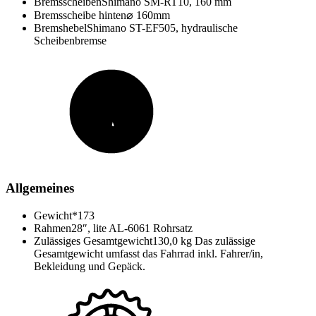
Bremsscheiben
Shimano SM-RT10, 160 mm
Bremsscheibe hinten
⌀ 160mm
Bremshebel
Shimano ST-EF505, hydraulische
Scheibenbremse
Allgemeines
Gewicht*
173
Rahmen
28″, lite AL-6061 Rohrsatz
Zulässiges Gesamtgewicht
130,0 kg Das zulässige
Gesamtgewicht umfasst das Fahrrad inkl. Fahrer/in,
Bekleidung und Gepäck.